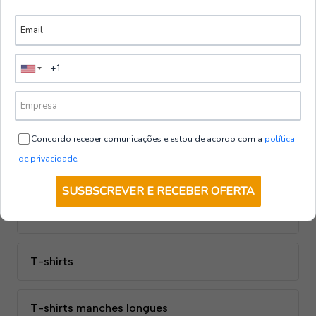
Manteaux
Parkas
OUVRIR LA CATÉGORIE
OUVRIR LA CATÉGORIE
MANTEAUX
PARKAS
Concordo receber comunicações e estou de acordo com a
política
de privacidade
.
Pantalon
SUSBSCREVER E RECEBER OFERTA
Shorts
T-shirts
T-shirts manches longues