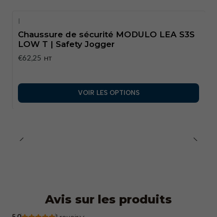
Semelle intérieure
: Mousse SJ amovible.
Semelle intermédiaire
: Textile anti-perforation.
|
Semelle extérieure
: Caoutchouc (NBR) avec
Chaussure de sécurité MODULO LEA S3S
LOW T | Safety Jogger
technologie Tiger Grip.
€62,25
Embout
: Nanocarbone.
HT
Poids
: Environ 0,670 kg (taille de l'échantillon).
Tailles disponibles
: EU 35–50.
VOIR LES OPTIONS
Normes de sécurité
: EN ISO 20345:2022+A1:2024,
ASTM F2413:2024.
Classifications
: S3S, LG, SR, SC, ESD, HI, CI, FO,
HRO.
Avis sur les produits
5.0
1 revoir