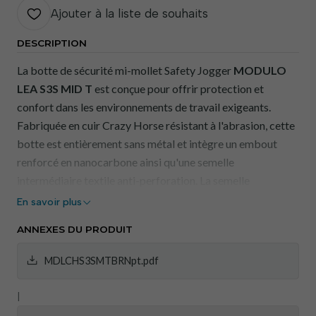
Ajouter à la liste de souhaits
DESCRIPTION
La botte de sécurité mi-mollet Safety Jogger
MODULO
LEA S3S MID T
est conçue pour offrir protection et
confort dans les environnements de travail exigeants.
Fabriquée en cuir Crazy Horse résistant à l'abrasion, cette
botte est entièrement sans métal et intègre un embout
renforcé en nanocarbone ainsi qu'une semelle
intermédiaire textile anti-perforation. La semelle
extérieure en caoutchouc dotée de la technologie Tiger
En savoir plus
Grip assure une adhérence optimale sur les surfaces
ANNEXES DU PRODUIT
glissantes ou irrégulières, garantissant une stabilité
parfaite sur les terrains boueux ou rocailleux. Cette
MDLCHS3SMTBRNpt.pdf
chaussure est idéale pour les professionnels qui
recherchent une protection avancée et un confort durable.
|