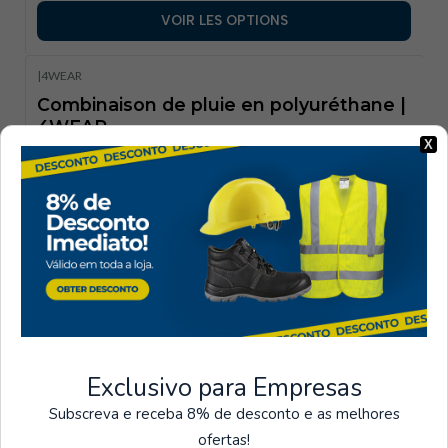
VOIR LES OPTIONS
|
4WEAR
Combinaison de pluie en polyuréthane |
4WEAR
X
€27,40
HT
4.3
VOIR LES OPTIONS
|
Portwest
Sweat-shirt PW2
€19,00
HT
Exclusivo para Empresas
VOIR LES OPTIONS
Subscreva e receba 8% de desconto e as melhores
ofertas!
|
Portwest