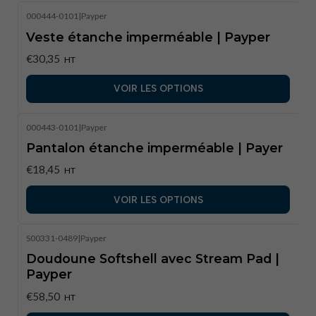
000444-0101
|
Payper
Veste étanche imperméable | Payper
€30,35
HT
VOIR LES OPTIONS
000443-0101
|
Payper
Pantalon étanche imperméable | Payer
€18,45
HT
VOIR LES OPTIONS
S00331-0489
|
Payper
Doudoune Softshell avec Stream Pad |
Payper
€58,50
HT