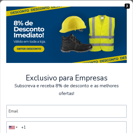
A445RERXL
|
Portwest
X
Gant en PVC | Portwest
€3,30
HT
5.0
VOIR LES OPTIONS
|
Portwest
Gant de coupe à manchette longue |
Portwest
Exclusivo para Empresas
€5,50
HT
Subscreva e receba 8% de desconto e as melhores
ofertas!
VOIR LES OPTIONS
|
GIONNY WINGS
Gants de soudage FIRE 307R en cuir de
vachette, 34 cm | GIONNY WINGS