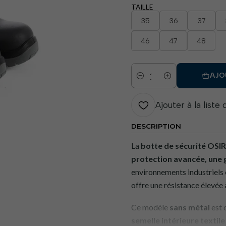
TAILLE
35
36
37
46
47
48
AJO
Quantité
Ajouter à la liste
DESCRIPTION
La
botte de sécurité OSI
protection avancée, une 
environnements industriels
offre une résistance élevée 
Ce modèle
sans métal
est 
semelle intérieure textile