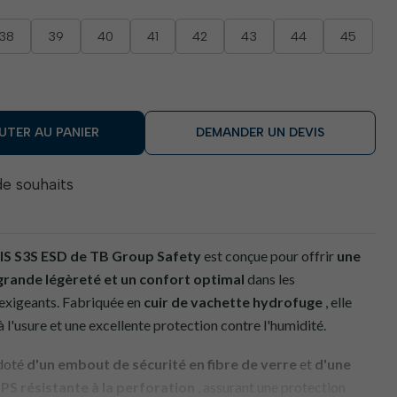
38
39
40
41
42
43
44
45
UTER AU PANIER
DEMANDER UN DEVIS
 de souhaits
RIS S3S ESD de TB Group Safety
est conçue pour offrir
une
grande légèreté et un confort optimal
dans les
 exigeants. Fabriquée en
cuir de vachette hydrofuge
, elle
à l'usure et une excellente protection contre l'humidité.
doté
d'un embout de sécurité en fibre de verre
et
d'une
 PS résistante à la perforation
, assurant une protection