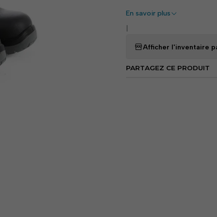
optimale contre les chocs et
En savoir plus
La
semelle extérieure en
|
adhérence, une absorption d
hydrocarbures, ce qui rend c
Afficher l'inventaire
industriel.
PARTAGEZ CE PRODUIT
—
Avantages:
•
Protection non métalliq
résistant aux impacts jusqu
•
Semelle intérieure anti-
avec une résistance jusqu'à
•
Propriétés ESD :
Dissipa
sensibles à l’électricité stat
•
Résistance à l'humidité 
humide.