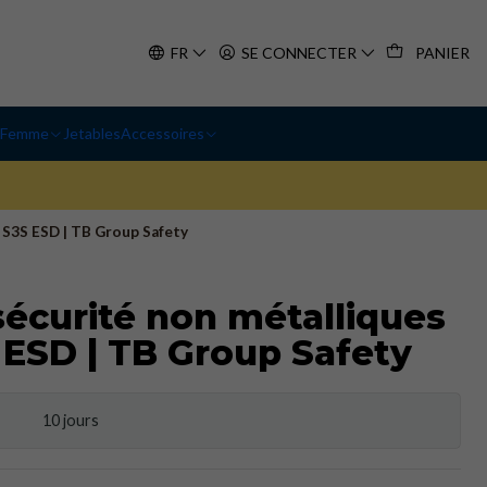
FR
SE CONNECTER
PANIER
Femme
Jetables
Accessoires
 S3S ESD | TB Group Safety
sécurité non métalliques
 ESD | TB Group Safety
10 jours