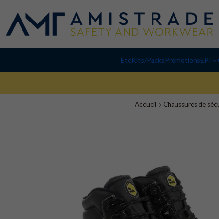
Été
Kits/Packs
Promotions
EPI
Accueil
Chaussures de sécu