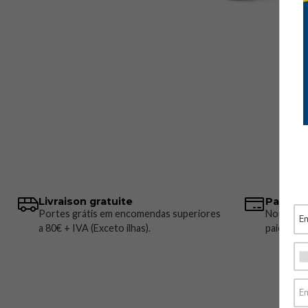
Livraison gratuite
Paiemen
Portes grátis em encomendas superiores
Nous pro
a 80€ + IVA (Exceto ilhas).
paiement 