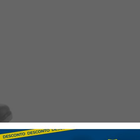
•
Confort accru :
Semelle 
antifongique.
•
Excellente adhérence :
S
aux hydrocarbures.
—
Domaines d'utilisation :
• Industrie électronique
• Industrie automobile
• Logistique et entrepôts
• Maintenance industrielle
• Construction et industrie
—
Spécifications techniques