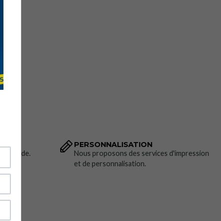
ussures de sécurité conformes aux normes européennes
ty
D
tes de sécurité non métalliques.
r de vachette hydrofuge (1,8 – 2,0 mm).
ssu 3D
Airmesh
respirant et résistant à l'abrasion.
re de verre non métallique résistante aux impacts
de 200 J
et
perforation :
PS non métallique résistant jusqu'à
1100 N.
ible, en EVA thermoformé, résistante
aux décharges
PERSONNALISATION
térienne et antifongique.
 commande.
Nous proposons des services d'impression
ouble densité
(PU/PU
).
et de personnalisation.
 :
Antistatique, antidérapante
, SRC
et résistante aux
one du talon avec absorption des chocs.
Lacets.