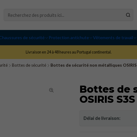
Chaussures de sécurité
Protection antichute
Vêtements de travail
Livraison en 24 à 48 heures au Portugal continental.
rité
Bottes de sécurité
Bottes de sécurité non métalliques OSIRIS
Bottes de 
OSIRIS S3S
Délai de livraison: