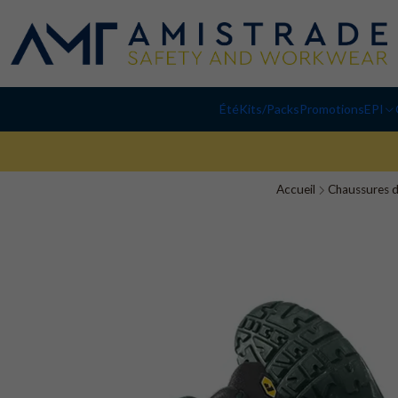
Été
Kits/Packs
Promotions
EPI
Accueil
Chaussures d