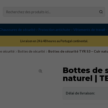
Chaussures de sécurité
Protection antichute
Vêtements de travail
Livraison en 24 à 48 heures au Portugal continental.
e sécurité
Bottes de sécurité
Bottes de sécurité TYR S3 – Cuir natu
Bottes de s
naturel | 
Délai de livraison: