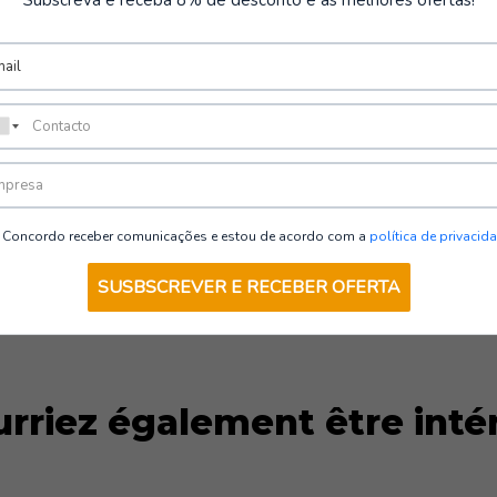
15 kN.
•
Semelle intérieure anti-
on de base
•
Semelle intérieure confo
antibactérienne et antifong
•
Semelle :
Polyuréthane an
antidérapant.
VOIR LES OPTIONS
Concordo receber comunicações e estou de acordo com a
política de privacid
SUSBSCREVER E RECEBER OFERTA
rriez également être inté