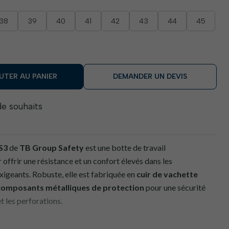
38
39
40
41
42
43
44
45
UTER AU PANIER
DEMANDER UN DEVIS
 de souhaits
S3
de
TB Group Safety
est une botte de travail
offrir une résistance et un confort élevés dans les
xigeants. Robuste, elle est fabriquée en
cuir de vachette
composants métalliques de protection
pour une sécurité
t les perforations.