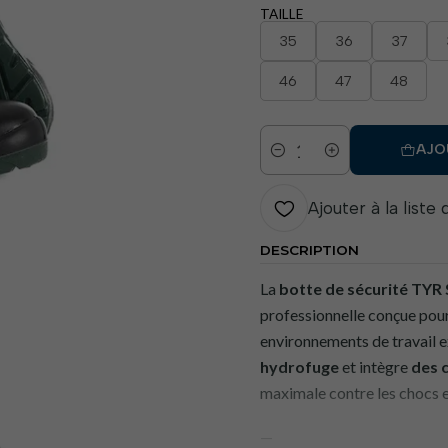
TAILLE
35
36
37
46
47
48
AJO
Quantité
Ajouter à la liste
DESCRIPTION
La
botte de sécurité TYR 
professionnelle conçue pour 
environnements de travail e
hydrofuge
et intègre
des 
maximale contre les chocs e
—