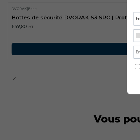
DVORAK
|
Base
Bottes de sécurité DVORAK S3 SRC | Protecti
€59,80
HT
Vous pou