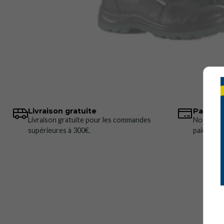
Livraison gratuite
Paiemen
Livraison gratuite pour les commandes
Nous pro
supérieures à 300€.
paiement 