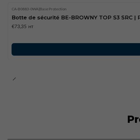
CA-B0883-0WA
|
Base Protection
Botte de sécurité BE-BROWNY TOP S3 SRC | P
€73,35
HT
Pr