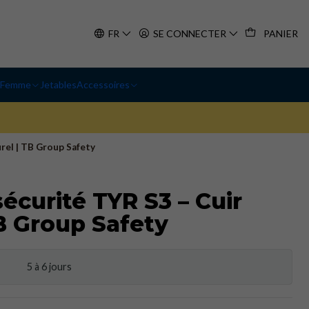
FR
SE CONNECTER
PANIER
Femme
Jetables
Accessoires
rel | TB Group Safety
écurité TYR S3 – Cuir
TB Group Safety
5 à 6 jours