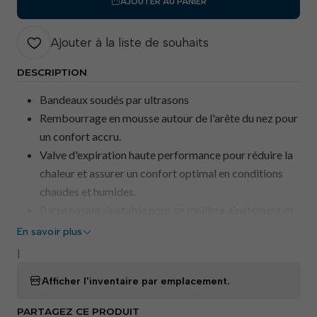
AJOUTER AU PANIER
Ajouter à la liste de souhaits
DESCRIPTION
Bandeaux soudés par ultrasons
Rembourrage en mousse autour de l'arête du nez pour
un confort accru.
Valve d'expiration haute performance pour réduire la
chaleur et assurer un confort optimal en conditions
chaudes et humides.
Barre nasale ajustable pour un meilleur ajustement et
pour réduire la formation de buée sur les lunettes.
En savoir plus
Masque respiratoire confortable en forme de coupe
|
AS/NZS 1716 P1
Afficher l'inventaire par emplacement.
EN 149 FFP1 NR
Vendus par boîtes de 10 unités.
PARTAGEZ CE PRODUIT