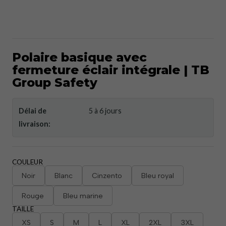
Polaire basique avec
fermeture éclair intégrale | TB
Group Safety
Délai de
5 à 6 jours
livraison:
COULEUR
Noir
Blanc
Cinzento
Bleu royal
Rouge
Bleu marine
TAILLE
XS
S
M
L
XL
2XL
3XL