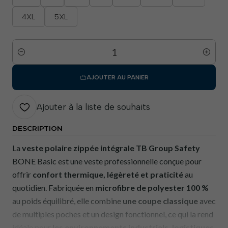
4XL
5XL
Quantité
AJOUTER AU PANIER
Ajouter à la liste de souhaits
DESCRIPTION
La
veste polaire zippée intégrale
TB Group Safety
BONE Basic est une veste professionnelle conçue pour
offrir
confort thermique, légèreté et praticité
au
quotidien. Fabriquée en
microfibre de polyester 100 %
au poids équilibré, elle combine
une coupe classique
avec
de multiples poches et un design fonctionnel, ce qui la rend
idéale pour
les environnements industriels, logistiques