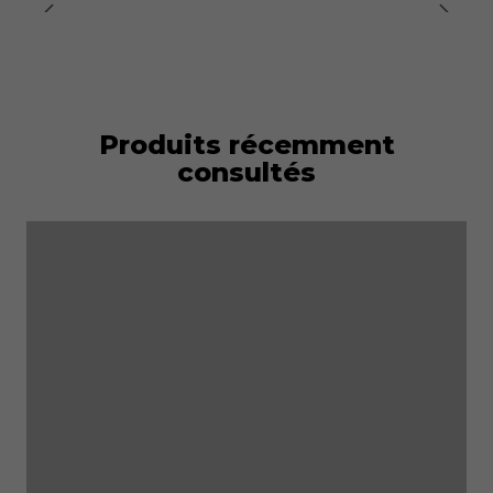
optimal.
•
Poches :
– 3 poches extérieures zippées,
Produits récemment
consultés
– 2 poches intérieures.
•
Col :
Haut pour une meilleure protection contre le froid
et le vent.
•
Poignets :
Côtelés pour un ajustement confortable.
•
Coupe :
Coupe classique — une coupe confortable qui
favorise la liberté de mouvement.
•
Genre :
Unisexe
•
Instructions de lavage :
Laver à 30 °C maximum ; ne