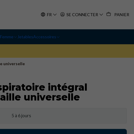
FR
SE CONNECTER
PANIER
Femme
Jetables
Accessoires
le universelle
piratoire intégral
Taille universelle
5 à 6 jours