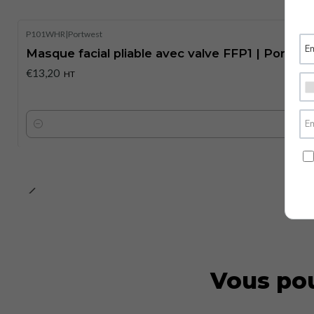
P101WHR
|
Portwest
Masque facial pliable avec valve FFP1 | Portwe
€13,20
HT
Quantité
Vous pou