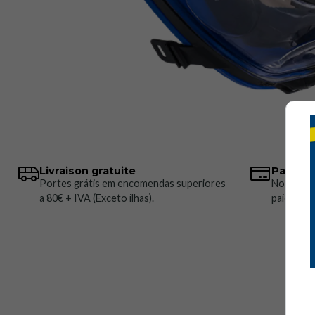
Livraison gratuite
Paiemen
Portes grátis em encomendas superiores
Nous pro
a 80€ + IVA (Exceto ilhas).
paiement 