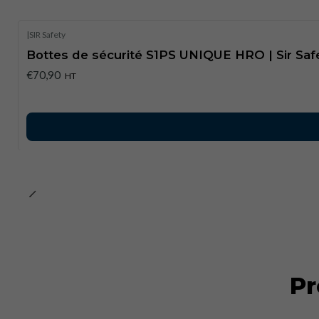
|
SIR Safety
Bottes de sécurité S1PS UNIQUE HRO | Sir Saf
€70,90
HT
Pr