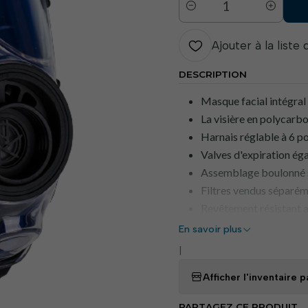
Quantité
Ajouter à la liste
DESCRIPTION
Masque facial intégral 
La visière en polycarbo
Harnais réglable à 6 p
Valves d'expiration éga
Assemblage boulonné s
Filtres vendus séparém
Revêtement résistant a
Revêtement antibuée po
En savoir plus
Compatible avec les fi
|
EN 148 -1
Afficher l'inventaire
EN 136 Classe 3
Filtres non inclus.
PARTAGEZ CE PRODUIT