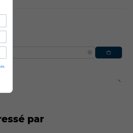
ade
.
ressé par