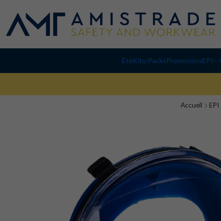
Été
Kits/Packs
Promotions
EPI
Accueil
EPI