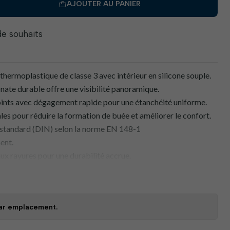
AJOUTER AU PANIER
 de souhaits
thermoplastique de classe 3 avec intérieur en silicone souple.
nate durable offre une visibilité panoramique.
oints avec dégagement rapide pour une étanchéité uniforme.
les pour réduire la formation de buée et améliorer le confort.
tandard (DIN) selon la norme EN 148-1
ent.
ux rayures pour une durabilité accrue.
ur un confort d'utilisation accru.
ltres P906, P926, P946, P956 et P976.
 par emplacement.