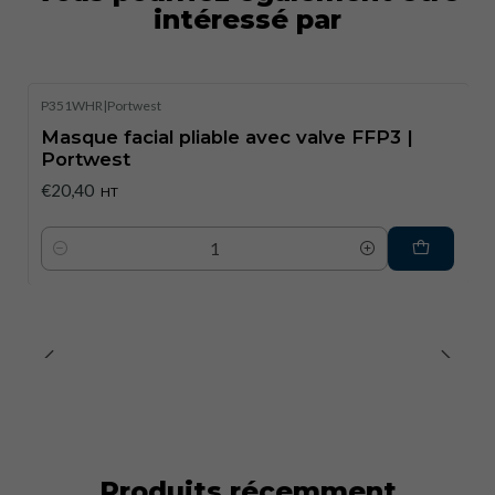
intéressé par
P351WHR
|
Portwest
Masque facial pliable avec valve FFP3 |
Portwest
€20,40
HT
Quantité
Produits récemment