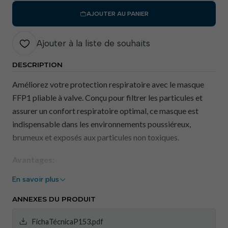
AJOUTER AU PANIER
Ajouter à la liste de souhaits
DESCRIPTION
Améliorez votre protection respiratoire avec le masque
FFP1 pliable à valve. Conçu pour filtrer les particules et
assurer un confort respiratoire optimal, ce masque est
indispensable dans les environnements poussiéreux,
brumeux et exposés aux particules non toxiques.
Avantages:
En savoir plus
Filtration efficace : Filtre les particules non toxiques,
la poussière et les brouillards, améliorant ainsi la
ANNEXES DU PRODUIT
qualité de l'air que vous respirez.
Valve d'expiration : une valve qui facilite la respiration
FichaTécnicaP153.pdf