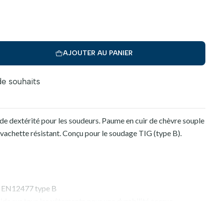
AJOUTER AU PANIER
 de souhaits
 de dextérité pour les soudeurs. Paume en cuir de chèvre souple
 vachette résistant. Conçu pour le soudage TIG (type B).
e EN12477 type B
de sur tous les vêtements pour une durabilité accrue.
e souple, flexible et résistant.