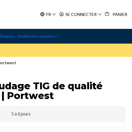
FR
SE CONNECTER
PANIER
Femme
Jetables
Accessoires
Portwest
udage TIG de qualité
 | Portwest
5 à 6 jours