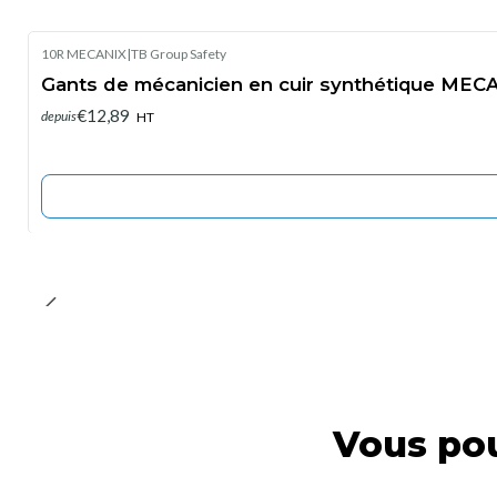
10R MECANIX
|
TB Group Safety
Épuisé
Gants de mécanicien en cuir synthétique MECA
€12,89
depuis
HT
Vous pou