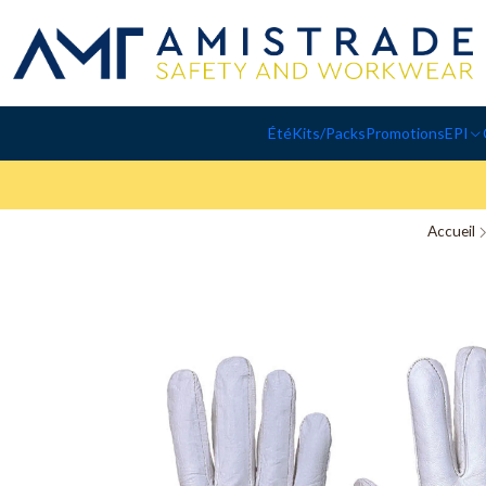
Été
Kits/Packs
Promotions
EPI
Accueil