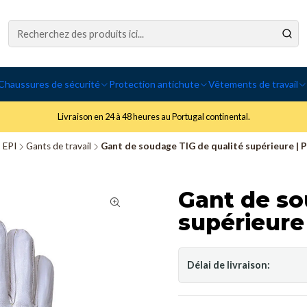
Chaussures de sécurité
Protection antichute
Vêtements de travail
Livraison en 24 à 48 heures au Portugal continental.
EPI
Gants de travail
Gant de soudage TIG de qualité supérieure | 
Gant de so
supérieure
Délai de livraison: