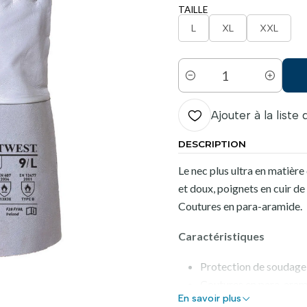
TAILLE
L
XL
XXL
Quantité
Ajouter à la liste
DESCRIPTION
Le nec plus ultra en matière
et doux, poignets en cuir de
Coutures en para-aramide.
Caractéristiques
Protection de soudag
Coutures en para-arami
En savoir plus
Poignée en cuir de chèvr