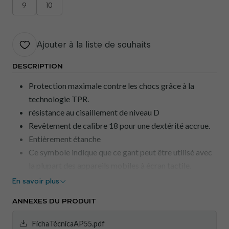
9
10
Ajouter à la liste de souhaits
DESCRIPTION
Protection maximale contre les chocs grâce à la
technologie TPR.
résistance au cisaillement de niveau D
Revêtement de calibre 18 pour une dextérité accrue.
Entièrement étanche
Ce symbole indique que ce gant peut être utilisé avec
la plupart des appareils mobiles à écran tactile.
Revêtement en mousse de nitrile pour une excellente
En savoir plus
adhérence en milieux humides et secs.
ANNEXES DU PRODUIT
Pouce renforcé pour une protection et une durabilité
accrues.
FichaTécnicaAP55.pdf