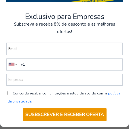
Voir plus de produits
Exclusivo para Empresas
Subscreva e receba 8% de desconto e as melhores
10R MECANIX
|
TB Group Safety
ofertas!
Épuisé
Gants de mécanicien en cuir synthétique
MECANIX 10R | TB Group Safety
€12,89
depuis
HT
VOIR LES DÉTAILS
Concordo receber comunicações e estou de acordo com a
política
de privacidade
.
SUSBSCREVER E RECEBER OFERTA