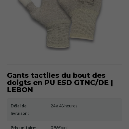
Gants tactiles du bout des
doigts en PU ESD GTNC/DE |
LEBON
Délai de
24 à 48 heures
livraison:
Prix ​​unitaire:
0.96€/uni