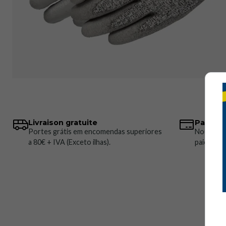
Livraison gratuite
Paiemen
Portes grátis em encomendas superiores
Nous pro
a 80€ + IVA (Exceto ilhas).
paiement 