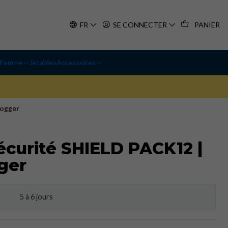
FR
SE CONNECTER
PANIER
Femme
Jetables
Accessoires
Jogger
écurité SHIELD PACK12 |
ger
5 à 6 jours