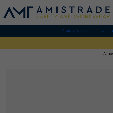
Été
Kits/Packs
Promotions
EPI
Accuei