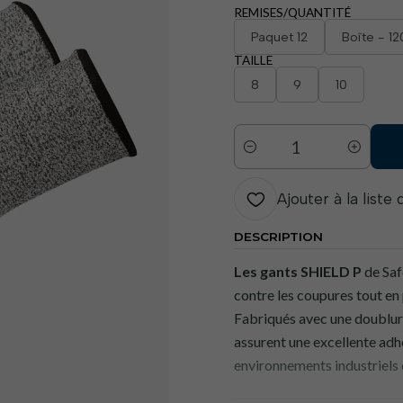
REMISES/QUANTITÉ
Paquet 12
Boîte - 12
TAILLE
8
9
10
Quantité
Ajouter à la liste
DESCRIPTION
Les gants SHIELD P
de Saf
contre les coupures tout en
Fabriqués avec une doublure
assurent une excellente adhé
environnements industriels e