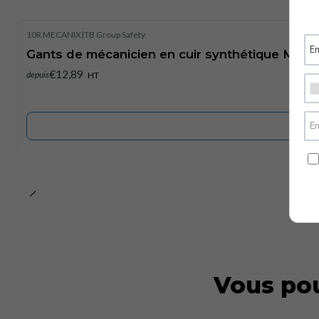
10R MECANIX
|
TB Group Safety
Épuisé
Gants de mécanicien en cuir synthétique MECA
€12,89
depuis
HT
Vous pou