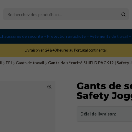
Chaussures de sécurité
Protection antichute
Vêtements de travail
Livraison en 24 à 48 heures au Portugal continental.
l
EPI
Gants de travail
Gants de sécurité SHIELD PACK12 | Safety 
Gants de s
Safety Jog
Délai de livraison: