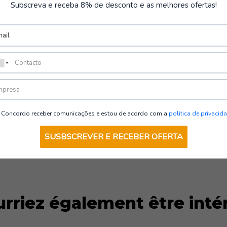
Type de protection
:
Subscreva e receba 8% de desconto e as melhores ofertas!
Sans silicone ni latex
NIX 10R | TB Group Safety
VOIR LES DÉTAILS
Concordo receber comunicações e estou de acordo com a
política de privacid
SUSBSCREVER E RECEBER OFERTA
rriez également être inté