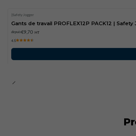
|
Safety Jogger
Gants de travail PROFLEX12P PACK12 | Safety 
€9,70
depuis
HT
4.5
Pr