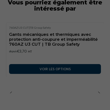
Vous pourriez également être
intéressé par
Spécifications
techniques :
760AZ U3 CUT
|
TB Group Safety
•
Marquage CE :
Oui — Équipement de protection
Gants mécaniques et thermiques avec
individuelle (EPI) de catégorie II.
protection anti-coupure et imperméabilité
760AZ U3 CUT | TB Group Safety
•
Normes :
€3,70
depuis
HT
–
EN 388:2016+A1:2018
— Protection contre les risques
mécaniques (y compris la résistance au cisaillement).
VOIR LES OPTIONS
EN ISO 21420:2020
— Exigences générales relatives aux
gants de protection.
–
EN 407
(thermique) — performances thermiques en
contact (niveaux selon les essais).