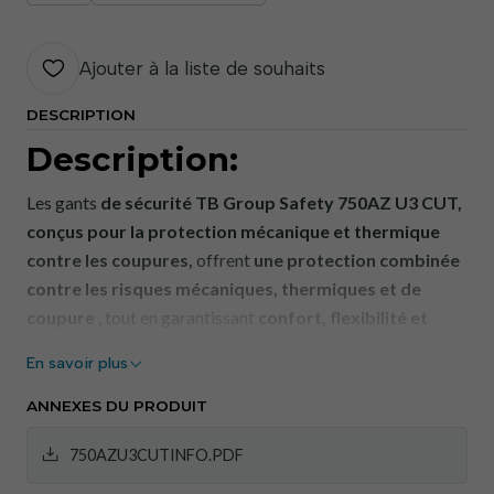
Ajouter à la liste de souhaits
DESCRIPTION
Description:
Les gants
de sécurité TB Group Safety
750AZ U3 CUT,
conçus pour la protection mécanique et thermique
contre les coupures,
offrent
une protection combinée
contre les risques mécaniques, thermiques et de
coupure
, tout en garantissant
confort, flexibilité et
adhérence
lors de travaux exigeants. Grâce à leur
En savoir plus
conception sans coutures et à leurs renforts qui améliorent
leur durabilité, ces gants sont idéaux pour une utilisation en
ANNEXES DU PRODUIT
milieu industriel, en logistique, en assemblage et pour les
750AZU3CUTINFO.PDF
travaux impliquant un contact occasionnel avec la chaleur
ou des surfaces tranchantes.