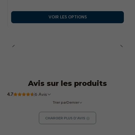
Poignet :
Tricot élastique de couleur différente selon
la taille.
VOIR LES OPTIONS
Revêtement :
Paume et doigts en PU
Dos :
Respirant, non doublé
Quantité minimale de commande :
1 douzaine (12
paires)
Tailles disponibles :
Diverses (identifiées par la
couleur de la bordure)
Avis sur les produits
4.7
6 Avis
Trier par
Dernier
CHARGER PLUS D'AVIS