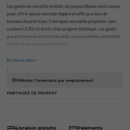
Les gants de sécurité enduits de polyuréthane sont conçus
pour offrir une protection légère et efficace lors de
travaux de précision. Fabriqués en maille polyester sans
couture (13G) et dotés d'un poignet élastique, ces gants
garantissent un confort durable, une excellente sensibilité
tactile et un ajustement parfait.
Le revêtement en polyuréthane (PU) de la paume et des
En savoir plus
doigts offre une haute résistance à l'abrasion et une
|
excellente adhérence en milieux secs ou légèrement
huileux, sans compromettre la dextérité. Le dos respirant
Afficher l'inventaire par emplacement.
assure une ventilation adéquate et réduit la transpiration
PARTAGEZ CE PRODUIT
lors d'une utilisation prolongée. Idéal pour les applications
industrielles légères et les manipulations délicates.
Avantages:
Livraison gratuite
Paiements