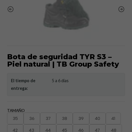
Bota de seguridad TYR S3 –
Piel natural | TB Group Safety
El tiempo de
5 a 6 días
entrega:
TAMAÑO
35
36
37
38
39
40
41
42
43
44
45
46
47
48