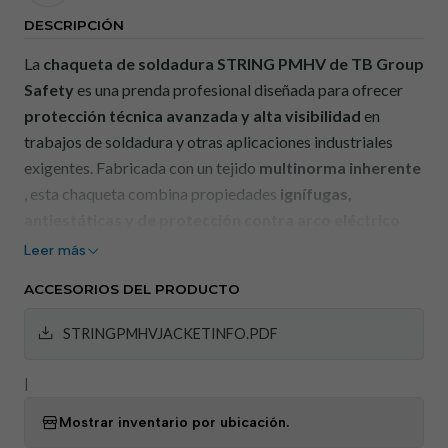
DESCRIPCIÓN
La
chaqueta de soldadura STRING PMHV
de TB Group
Safety
es una prenda profesional diseñada para ofrecer
protección técnica avanzada y alta visibilidad
en
trabajos de soldadura y otras aplicaciones industriales
exigentes. Fabricada con un tejido
multinorma inherente
, esta chaqueta combina propiedades
ignífugas,
antiestáticas y de protección contra arco eléctrico
con bandas retrorreflectantes de alta visibilidad, lo que
Leer más
garantiza seguridad y durabilidad incluso en entornos de
ACCESORIOS DEL PRODUCTO
trabajo exigentes.
STRINGPMHVJACKETINFO.PDF
—
Beneficios:
|
Mostrar inventario por ubicación.
•
Alta visibilidad:
tiras retrorreflectantes de 5 cm cosidas