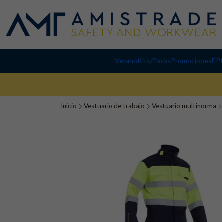
Verano
Kits/Packs
Promociones
EP
Inicio
Vestuario de trabajo
Vestuario multinorma