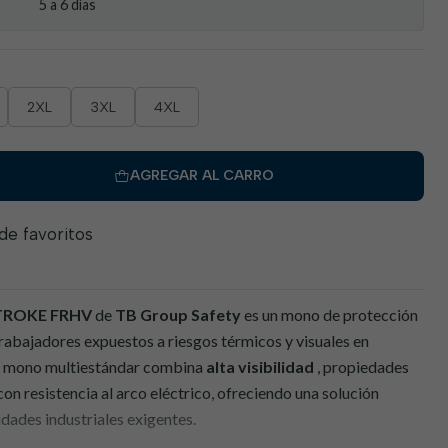
5 a 6 días
2XL
3XL
4XL
AGREGAR AL CARRO
 de favoritos
STROKE FRHV
de
TB Group Safety
es un mono de protección
rabajadores expuestos a riesgos térmicos y visuales en
te mono multiestándar combina
alta visibilidad
, propiedades
on resistencia al arco eléctrico, ofreciendo una solución
idades industriales exigentes.