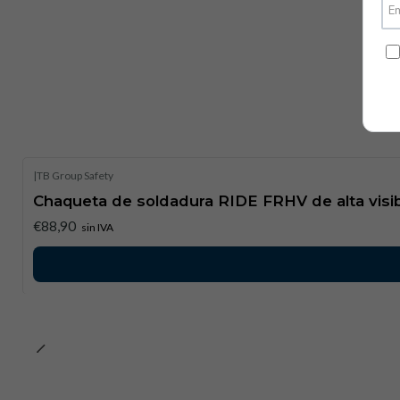
|
TB Group Safety
Chaqueta de soldadura RIDE FRHV de alta visib
€88,90
sin IVA