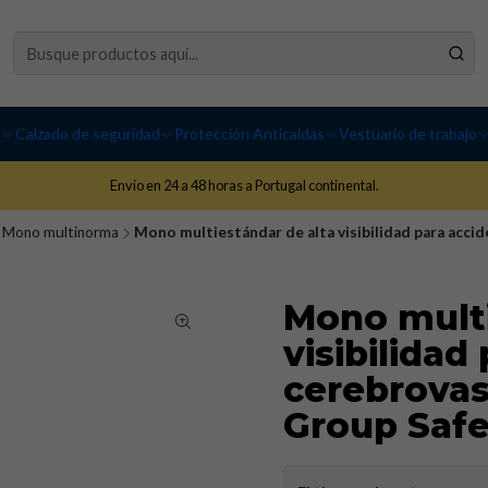
I
Calzado de seguridad
Protección Anticaídas
Vestuario de trabajo
Envío en 24 a 48 horas a Portugal continental.
Mono multinorma
Mono multiestándar de alta visibilidad para acci
Mono multi
visibilidad
cerebrovas
Group Safe