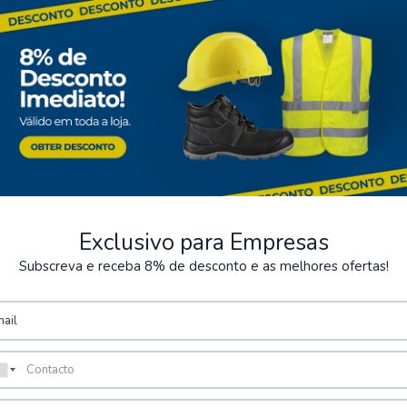
—
Áreas de us
Mono multinorma
• Soldadura industrial y
• Trabajos que impliquen ch
• Mantenimiento pesado y 
bilidad | TB Group Security
• Sector metalúrgico
Exclusivo para Empresas
Subscreva e receba 8% de desconto e as melhores ofertas!
• Entornos que requieren alt
VER OPCIONES
—
Especificac
•
Marcado CE:
Sí — EPI (eq