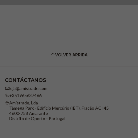
•
Género:
Unisex
VOLVER ARRIBA
CONTÁCTANOS
loja@amistrade.com
+351965637466
Amistrade, Lda
Tâmega Park - Edifício Mercúrio (IET), Fração AC I45
4600-758 Amarante
Distrito de Oporto - Portugal