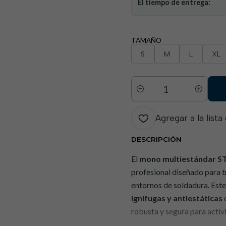
El tiempo de entrega:
TAMAÑO
S
M
L
XL
Cantidad
Agregar a la lista
DESCRIPCIÓN
El
mono multiestándar 
profesional diseñado para t
entornos de soldadura. Es
ignífugas y antiestáticas
c
robusta y segura para activ