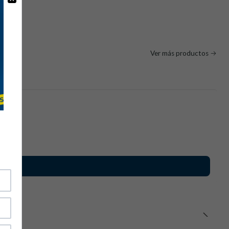
o:
Ver más productos
 MIG/MAG
ispas y calor intenso.
metalurgia
a visibilidad y protección térmica.
iones técnicas:
uipo de protección individual) de categoría II.