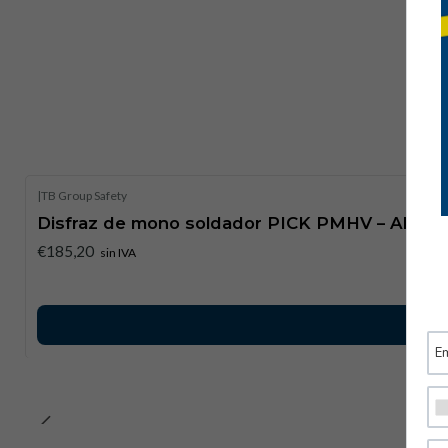
|
TB Group Safety
Disfraz de mono soldador PICK PMHV – Alta visi
€185,20
sin IVA