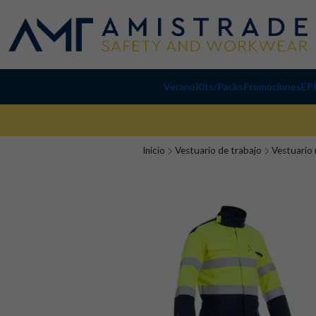
Verano
Kits/Packs
Promociones
EP
Inicio
Vestuario de trabajo
Vestuario