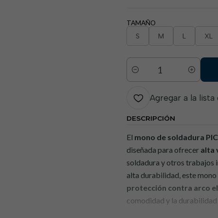
TAMAÑO
S
M
L
XL
Cantidad
Agregar a la lista
DESCRIPCIÓN
El
mono de soldadura P
diseñada para ofrecer
alta
soldadura y otros trabajos 
alta durabilidad, este mo
protección contra arco e
comodidad y la durabilidad 