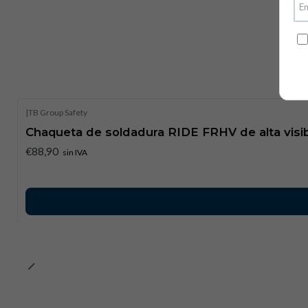
|
TB Group Safety
Chaqueta de soldadura RIDE FRHV de alta visib
€88,90
sin IVA