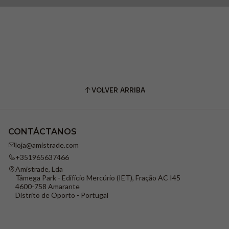
VOLVER ARRIBA
CONTÁCTANOS
loja@amistrade.com
+351965637466
Amistrade, Lda
Tâmega Park - Edifício Mercúrio (IET), Fração AC I45
4600-758 Amarante
Distrito de Oporto - Portugal