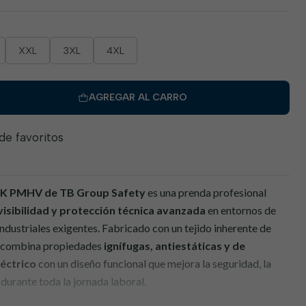
XXL
3XL
4XL
AGREGAR AL CARRO
 de favoritos
ICK PMHV
de TB Group Safety
es una prenda profesional
 visibilidad y protección técnica avanzada
en entornos de
industriales exigentes. Fabricado con un tejido inherente de
no combina propiedades
ignífugas, antiestáticas y de
léctrico
con un diseño funcional que mejora la seguridad, la
durante toda la jornada laboral.