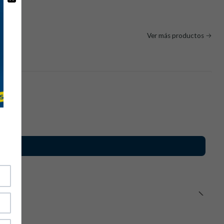
 sea necesario.
Ver más productos
o:
ndustrial y MIG/MAG
ispas y calor intenso.
y
nto pesado
a visibilidad y protección térmica.
iones técnicas:
uipo de protección individual) de categoría II.