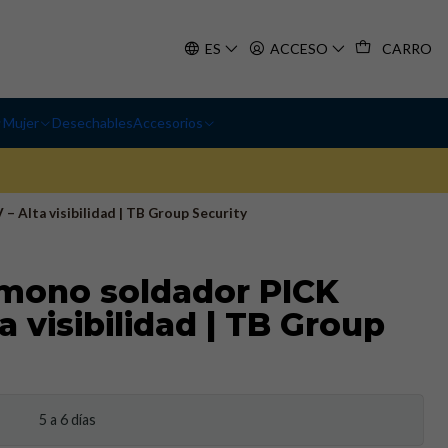
ES
ACCESO
CARRO
Mujer
Desechables
Accesorios
 Alta visibilidad | TB Group Security
 mono soldador PICK
 visibilidad | TB Group
5 a 6 días