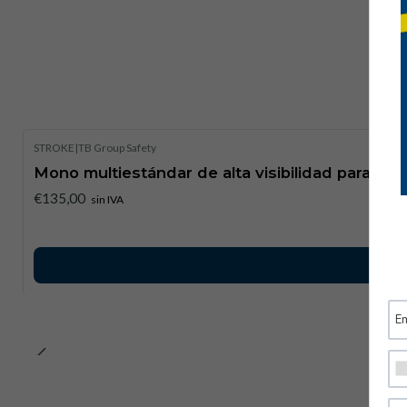
STROKE
|
TB Group Safety
Mono multiestándar de alta visibilidad para ac
€135,00
sin IVA