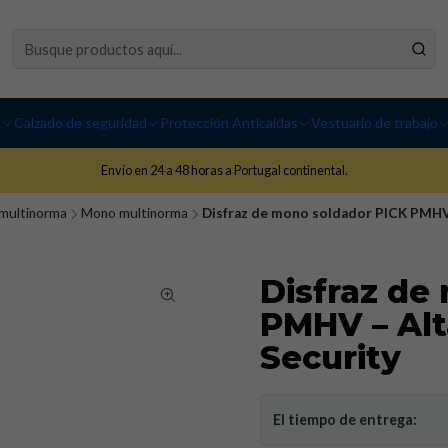
I
Calzado de seguridad
Protección Anticaídas
Vestuario de trabajo
Envío en 24 a 48 horas a Portugal continental.
 multinorma
Mono multinorma
Disfraz de mono soldador PICK PMHV –
Disfraz de
PMHV – Alta
Security
El tiempo de entrega: