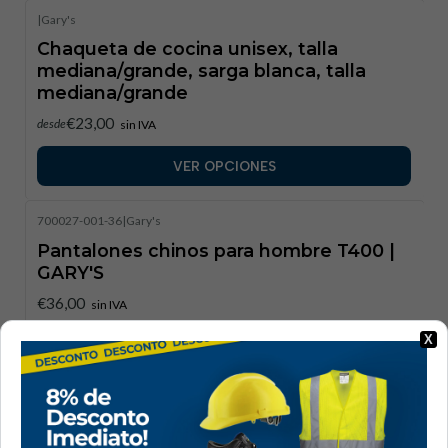
|
Gary's
Chaqueta de cocina unisex, talla
mediana/grande, sarga blanca, talla
mediana/grande
€23,00
desde
sin IVA
VER OPCIONES
700027-001-36
|
Gary's
Pantalones chinos para hombre T400 |
GARY'S
€36,00
sin IVA
X
VER OPCIONES
700028-001-36
|
Gary's
Pantalones chinos para mujer T400 |