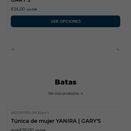
€36,00
sin IVA
VER OPCIONES
Batas
Ver más productos
662200-001-3XL
|
Gary's
Túnica de mujer YANIRA | GARY'S
€30,00
desde
sin IVA