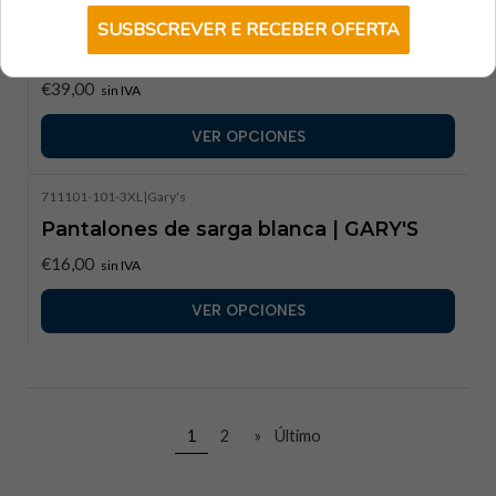
SUSBSCREVER E RECEBER OFERTA
Pantalones bielásticos de cintura baja
para mujer | GARY'S
€39,00
sin IVA
VER OPCIONES
711101-101-3XL
|
Gary's
Pantalones de sarga blanca | GARY'S
€16,00
sin IVA
VER OPCIONES
1
2
»
Último