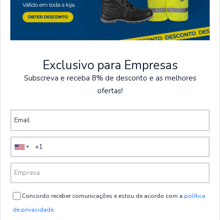
Exclusivo para Empresas
PROMOCIONES
Subscreva e receba 8% de desconto e as melhores
Ofertas exclusivas del 1 de julio al
ofertas!
30 de agosto.
TERMINAN EN
VER PROMOCIONES
Entrega en 24 a 48
Pagos seguros
horas.
Todos los pagos en la
Envío gratuito en
tienda son seguros.
Concordo receber comunicações e estou de acordo com a
política
pedidos superiores a
120€ + IVA, excepto
de privacidade
.