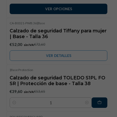
VER OPCIONES
CA-B0321-PWB.36
|
Base
-28%
DESCUENTO
Calzado de seguridad Tiffany para mujer
Exhausto
| Base - Talla 36
€52,00
€72,60
sin IVA
VER DETALLES
|
Base Protection
-26%
DESCUENTO
Calzado de seguridad TOLEDO S1PL FO
SR | Protección de base - Talla 38
€39,60
€53,65
sin IVA
Cantidad
9QUAR
|
COVERGUARD