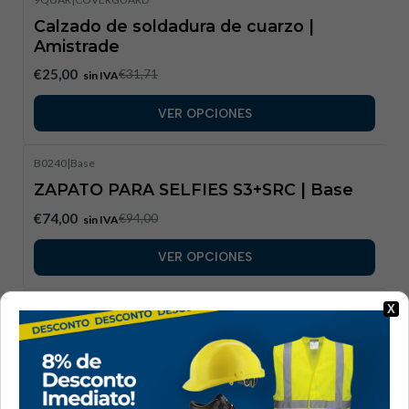
-21%
DESCUENTO
Calzado de soldadura de cuarzo |
Amistrade
€25,00
€31,71
sin IVA
VER OPCIONES
B0240
|
Base
-21%
DESCUENTO
ZAPATO PARA SELFIES S3+SRC | Base
€74,00
€94,00
sin IVA
VER OPCIONES
B0670
|
Base
X
-22%
DESCUENTO
Zapato base Attitude S1PL FO SR
€69,30
€88,70
sin IVA
VER OPCIONES