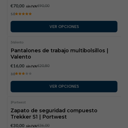
€70,00
€90,00
sin IVA
5.0
VER OPCIONES
|
Valento
-23%
DESCUENTO
Pantalones de trabajo multibolsillos |
Valento
€16,00
€20,80
sin IVA
3.0
VER OPCIONES
|
Portwest
-17%
DESCUENTO
Zapato de seguridad compuesto
Trekker S1 | Portwest
€30,00
€36,00
sin IVA