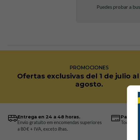
Puedes probar a busc
PROMOCIONES
Ofertas exclusivas del 1 de julio a
agosto.
Entrega en 24 a 48 horas.
Pagos 
Envio gratuito em encomendas superiores
Todos los
a 80 € + IVA, exceto ilhas.