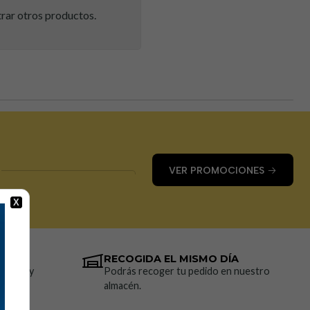
trar otros productos.
VER PROMOCIONES
X
RECOGIDA EL MISMO DÍA
resión y
Podrás recoger tu pedido en nuestro
almacén.