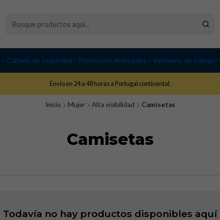
I
Calzado de seguridad
Protección Anticaídas
Vestuario de trabajo
Envío en 24 a 48 horas a Portugal continental.
Inicio
Mujer
Alta visibilidad
Camisetas
Camisetas
Todavía no hay productos disponibles aquí