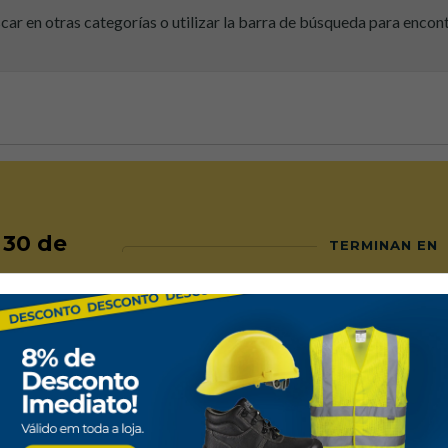
ar en otras categorías o utilizar la barra de búsqueda para encon
l 30 de
TERMINAN EN
seguros
Personalización
 pagos en la tienda son seguros.
Ofrecemos servicios de imp
personalización.