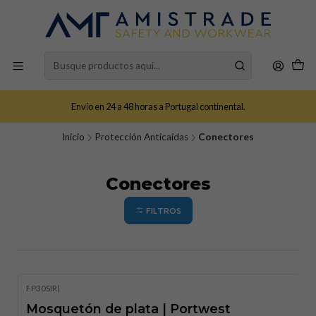
Envío en 24 a 48 horas a Portugal continental.
Inicio
Protección Anticaídas
Conectores
Conectores
FILTROS
FP30SIR
|
Mosquetón de plata | Portwest