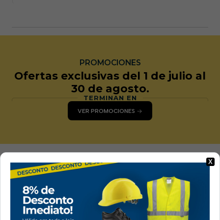
PROMOCIONES
Ofertas exclusivas del 1 de julio al
30 de agosto.
TERMINAN EN
VER PROMOCIONES
X
Entrega en 24 a 48
Pagos seguros
horas.
Todos los pagos en la
Envio gratuito em
tienda son seguros.
encomendas superiores
a 80 € + IVA, exceto
ilhas.