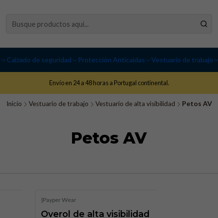
I
Calzado de seguridad
Protección Anticaídas
Vestuario de trabajo
Envío en 24 a 48 horas a Portugal continental.
Inicio
Vestuario de trabajo
Vestuario de alta visibilidad
Petos AV
Petos AV
|
Payper Wear
Overol de alta visibilidad