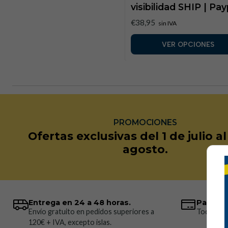
visibilidad SHIP | Pa
€38,95
sin IVA
VER OPCIONES
PROMOCIONES
Ofertas exclusivas del 1 de julio a
agosto.
Entrega en 24 a 48 horas.
Pagos 
Envío gratuito en pedidos superiores a
Todos los
120€ + IVA, excepto islas.