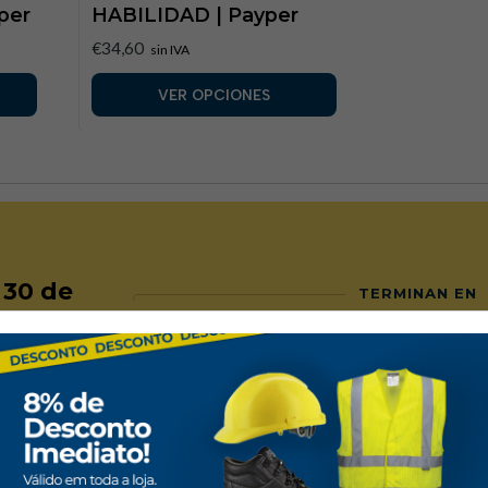
yper
HABILIDAD | Payper
€34,60
sin IVA
VER OPCIONES
l 30 de
TERMINAN EN
seguros
Personalización
 pagos en la tienda son seguros.
Ofrecemos servicios de imp
personalización.