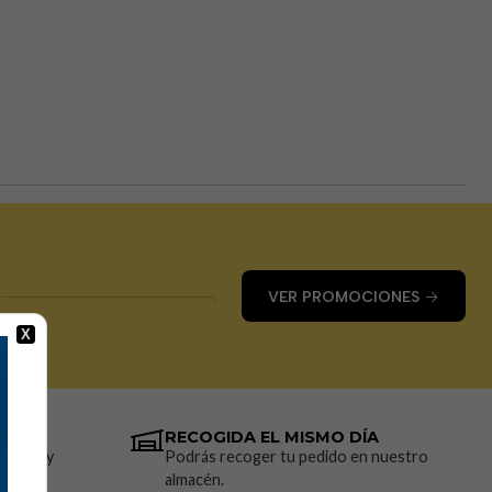
VER PROMOCIONES
X
RECOGIDA EL MISMO DÍA
resión y
Podrás recoger tu pedido en nuestro
almacén.