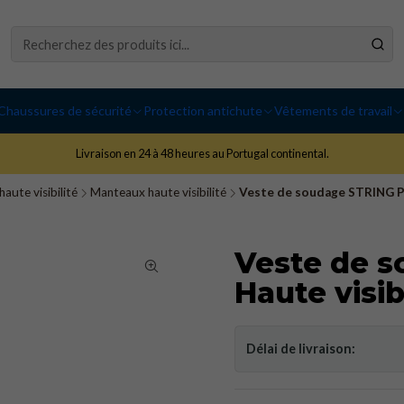
Chaussures de sécurité
Protection antichute
Vêtements de travail
Livraison en 24 à 48 heures au Portugal continental.
aute visibilité
Manteaux haute visibilité
Veste de soudage STRING PM
Veste de 
Haute visib
Délai de livraison: