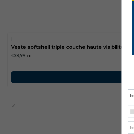
|
Veste softshell triple couche haute visibilité E
€38,99
HT