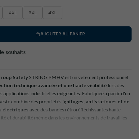
XXL
3XL
4XL
AJOUTER AU PANIER
 de souhaits
roup Safety
STRING PMHV est un vêtement professionnel
ction technique avancée et une haute visibilité
lors des
 applications industrielles exigeantes. Fabriquée à partir d'un
 veste combine des propriétés
ignifuges, antistatiques et de
s électriques
avec des bandes rétroréfléchissantes haute
urité et durabilité même dans les environnements de travail les