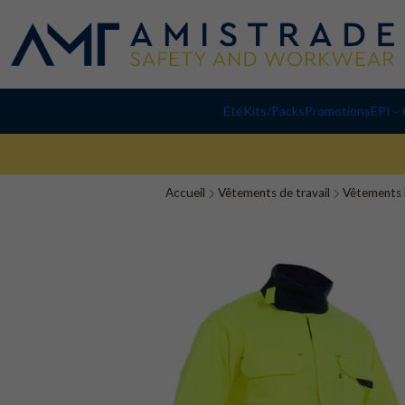
Été
Kits/Packs
Promotions
EPI
Accueil
Vêtements de travail
Vêtements h