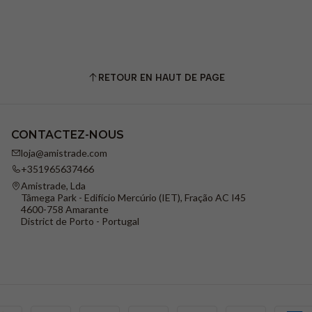
RETOUR EN HAUT DE PAGE
CONTACTEZ-NOUS
loja@amistrade.com
+351965637466
Amistrade, Lda
Tâmega Park - Edifício Mercúrio (IET), Fração AC I45
4600-758 Amarante
District de Porto - Portugal