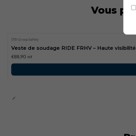
Vous pou
|
TB Group Safety
Veste de soudage RIDE FRHV – Haute visibilité
€88,90
HT