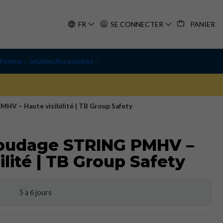
FR
SE CONNECTER
PANIER
Femme
Jetables
Accessoires
HV – Haute visibilité | TB Group Safety
soudage STRING PMHV –
ilité | TB Group Safety
5 à 6 jours