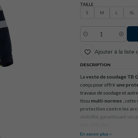
TAILLE
S
M
L
XL
Quantité
Ajouter à la liste
DESCRIPTION
La
veste de soudage
TB G
conçu pour offrir
une prote
travaux de soudage et autres
tissu
multi-normes
, cette
protection contre les arc
visibilité, garantissant séc
plus difficiles.
En savoir plus