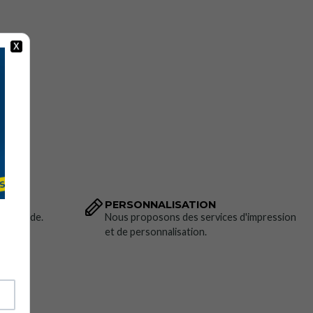
pour une plus grande polyvalence.
pour un ajustement confortable.
X
 à rabat et fermeture Velcro.
e avec rabat et fermeture Velcro.
ctable.
phone portable.
ure.
e non amovible avec col en laine.
dées pour une protection accrue.
: Jaune fluorescent/bleu marine et orange fluorescent/bleu
PERSONNALISATION
 commande.
Nous proposons des services d'impression
et de personnalisation.
u S au 5XL.