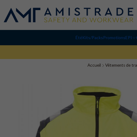
Été
Kits/Packs
Promotions
EPI
Accueil
Vêtements de tra