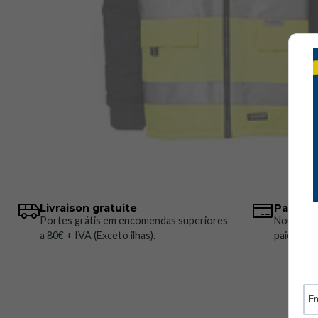
Livraison gratuite
Paiemen
Portes grátis em encomendas superiores
Nous pro
a 80€ + IVA (Exceto ilhas).
paiement 