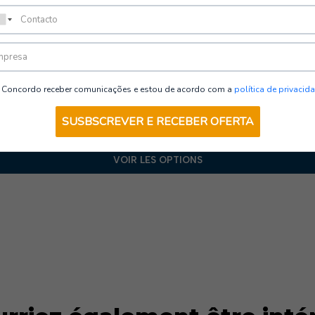
Manteaux haute visibilité
clipse HV | TB Group Safety
Concordo receber comunicações e estou de acordo com a
política de privacid
SUSBSCREVER E RECEBER OFERTA
VOIR LES OPTIONS