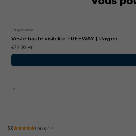
Vous pou
|
Payper Wear
Veste haute visibilité FREEWAY | Payper
€79,50
HT
5.0
1 revoir