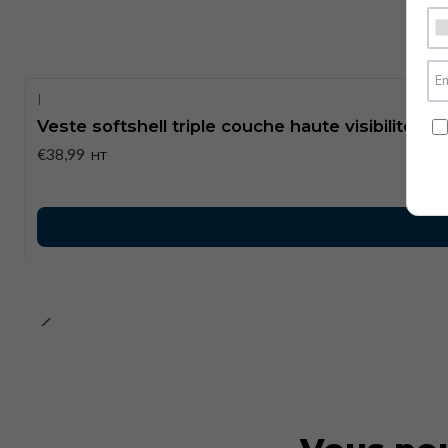
|
Veste softshell triple couche haute visibilité E
€38,99
HT