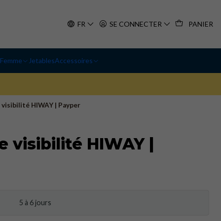
FR
SE CONNECTER
PANIER
Femme
Jetables
Accessoires
visibilité HIWAY | Payper
 visibilité HIWAY |
5 à 6 jours