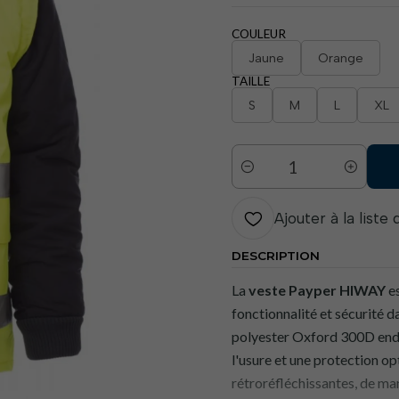
COULEUR
Jaune
Orange
TAILLE
S
M
L
XL
Quantité
Ajouter à la liste
DESCRIPTION
La
veste Payper HIWAY
es
fonctionnalité et sécurité 
polyester Oxford 300D endui
l'usure et une protection op
rétroréfléchissantes, de ma