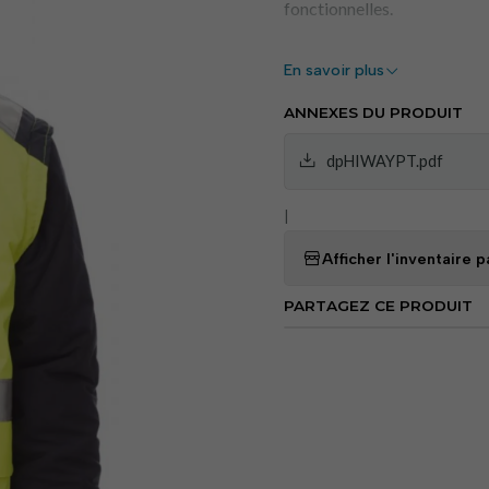
fonctionnelles.
En savoir plus
Avantages:
ANNEXES DU PRODUIT
Haute visibilité
: Band
dpHIWAYPT.pdf
une sécurité accrue.
Confort thermique
: 
|
Polyvalence
: Manches
météorologiques.
Afficher l'inventaire
Fonctionnalités
: Plus
PARTAGEZ CE PRODUIT
porte-téléphone porta
Durabilité
: Tissu rés
accrue.
Domaines d'