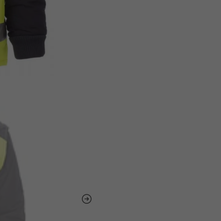
construction civile
Logistique et entrepôt
Services publics
Entretien et réparation
environnements peu éc
Normes et c
EN ISO 20471:2013+A
professionnel.
EN ISO 13688:2013
– 
CE
– Conformité europ
Spécificati
Matière
: OXFORD 300