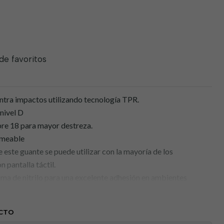
 de favoritos
tra impactos utilizando tecnología TPR.
 nivel D
bre 18 para mayor destreza.
meable
 este guante se puede utilizar con la mayoría de los
n pantalla táctil.
a de nitrilo para una excelente adhesión en ambientes
mayor protección y durabilidad.
CTO
costuras