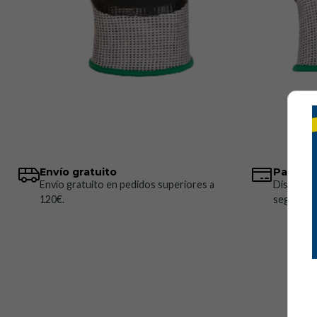
Envío gratuito
Pagos 
Envío gratuito en pedidos superiores a
Disponem
120€.
seguros.