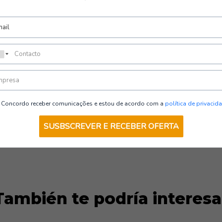
MECANIX | TB Group Safety
VER DETALLES
Concordo receber comunicações e estou de acordo com a
política de privacid
SUSBSCREVER E RECEBER OFERTA
También te podría interesa