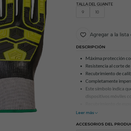
TALLA DEL GUANTE
9
10
Agregar a la lista
DESCRIPCIÓN
Máxima protección con
Resistencia al corte de
Recubrimiento de cali
Completamente imper
Este símbolo indica que
dispositivos móviles co
Recubrimiento de espum
húmedos y secos.
Leer más
Pulgar reforzado para 
ACCESORIOS DEL PRODU
Forro transpirable sin 