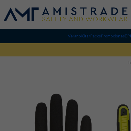
Verano
Kits/Packs
Promociones
EP
In