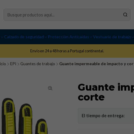
I
Calzado de seguridad
Protección Anticaídas
Vestuario de trabajo
Envío en 24 a 48 horas a Portugal continental.
icio
EPI
Guantes de trabajo
Guante impermeable de impacto y cor
Guante im
corte
El tiempo de entrega: