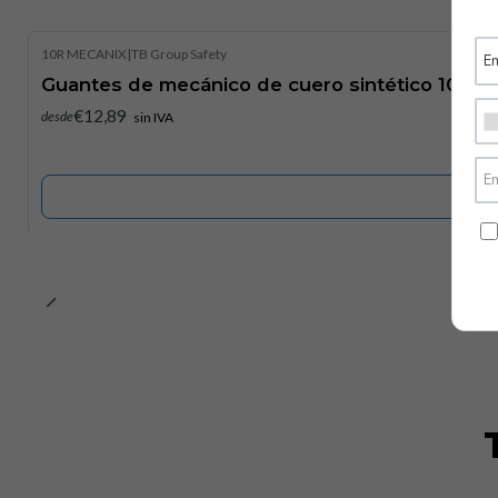
10R MECANIX
|
TB Group Safety
Exhausto
Guantes de mecánico de cuero sintético 10R 
€12,89
desde
sin IVA