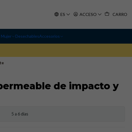
ES
ACCESO
CARRO
Mujer
Desechables
Accesorios
te
permeable de impacto y
5 a 6 días