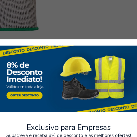
seguros
Almacenamiento
os de varios métodos de pago
Posibilidad de recoger el pe
Guantes de trabajo
Exclusivo para Empresas
Subscreva e receba 8% de desconto e as melhores ofertas!