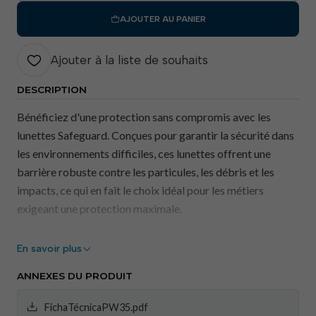
AJOUTER AU PANIER
Ajouter à la liste de souhaits
DESCRIPTION
Bénéficiez d'une protection sans compromis avec les
lunettes Safeguard. Conçues pour garantir la sécurité dans
les environnements difficiles, ces lunettes offrent une
barrière robuste contre les particules, les débris et les
impacts, ce qui en fait le choix idéal pour les métiers
exigeant une protection maximale.
Avantages:
En savoir plus
Protection robuste : Monture renforcée et verres
ANNEXES DU PRODUIT
résistants pour faire face aux situations difficiles.
Vision ininterrompue : Verres haute clarté qui
FichaTécnicaPW35.pdf