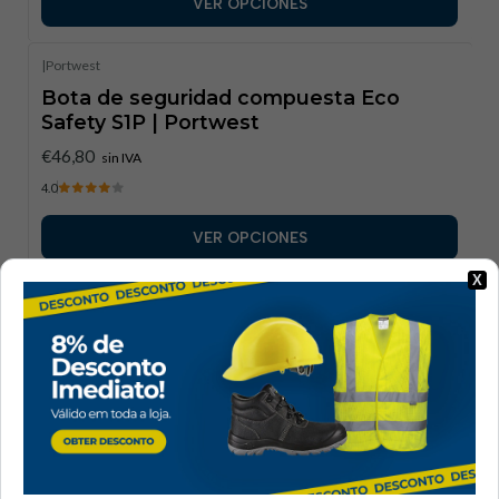
VER OPCIONES
|
Portwest
Bota de seguridad compuesta Eco
Safety S1P | Portwest
€46,80
sin IVA
4.0
VER OPCIONES
X
|
Portwest
Calzado de seguridad Steelite Mersey S1
| Portwest
Disponible para cotización
4.8
VER DETALLES