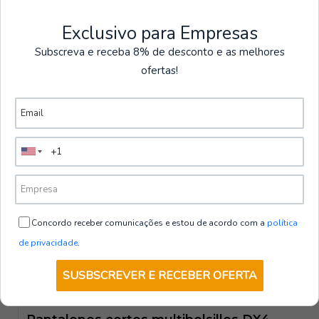
|
Portwest
Exclusivo para Empresas
Pantalones cortos de trabajo WX3 |
Subscreva e receba 8% de desconto e as melhores
Portwest
ofertas!
€43,60
sin IVA
4.5
VER OPCIONES
|
PAYPER
Pantalones cortos CRAFT de alta
visibilidad | Payper
Concordo receber comunicações e estou de acordo com a
política
€21,00
sin IVA
de privacidade
.
VER OPCIONES
SUSBSCREVER E RECEBER OFERTA
DX444
|
Portwest