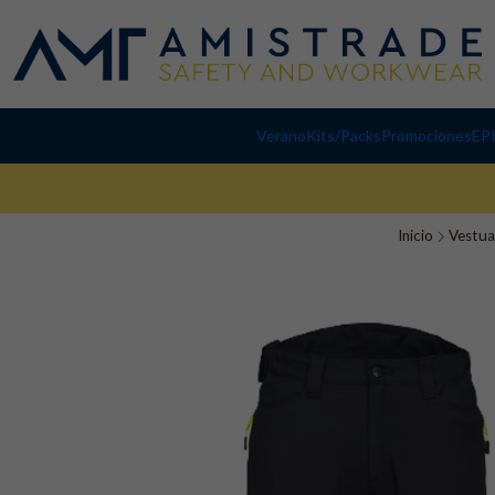
Verano
Kits/Packs
Promociones
EP
Inicio
Vestua