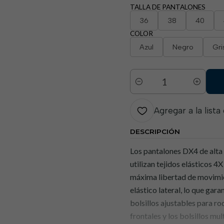
TALLA DE PANTALONES
36
38
40
COLOR
Azul
Negro
Gri
Cantidad
Agregar a la lista
DESCRIPCIÓN
Los pantalones DX4 de alta 
utilizan tejidos elásticos 
máxima libertad de movimien
elástico lateral, lo que gar
bolsillos ajustables para ro
frontales y los bolsillos mu