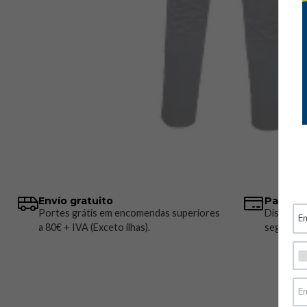
Envío gratuito
Pagos 
Portes grátis em encomendas superiores
Disponem
a 80€ + IVA (Exceto ilhas).
seguros.