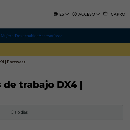
ES
ACCESO
CARRO
Mujer
Desechables
Accesorios
X4 | Portwest
 de trabajo DX4 |
5 a 6 días