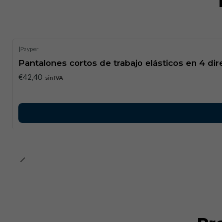
|
Payper
Pantalones cortos de trabajo elásticos en 4 d
€42,40
sin IVA