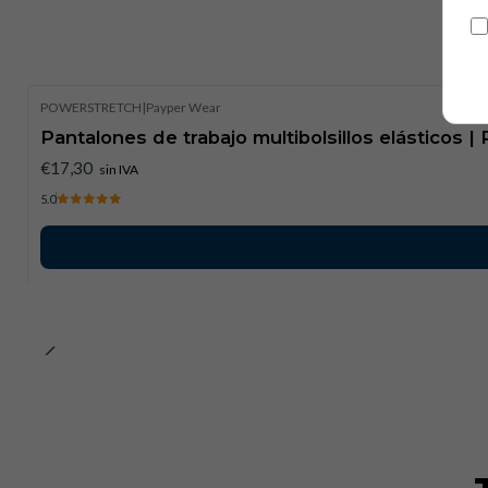
POWERSTRETCH
|
Payper Wear
Pantalones de trabajo multibolsillos elásticos |
€17,30
sin IVA
5.0