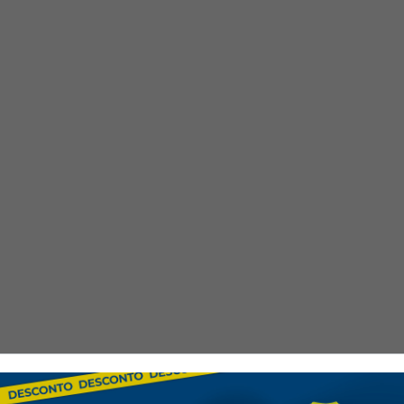
La cintura más alta en l
trabajo.
Refuerzo entre las pierna
Cierre de cremallera con
Asas que sujetan fácilme
Reforzado en todos los 
Triple costura para mayo
Tejido con factor de pr
Diseño comunitario regi
Tejido exterior: poliéster K
Tejido de contraste: Kingsm
Trama elástica
Información adicional sobre
g