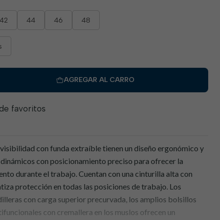
42
44
46
48
s
AGREGAR AL CARRO
 de favoritos
visibilidad con funda extraíble tienen un diseño ergonómico y
4X dinámicos con posicionamiento preciso para ofrecer la
to durante el trabajo. Cuentan con una cinturilla alta con
antiza protección en todas las posiciones de trabajo. Los
dilleras con carga superior precurvada, los amplios bolsillos
ltifuncionales con cremallera en los muslos ofrecen un