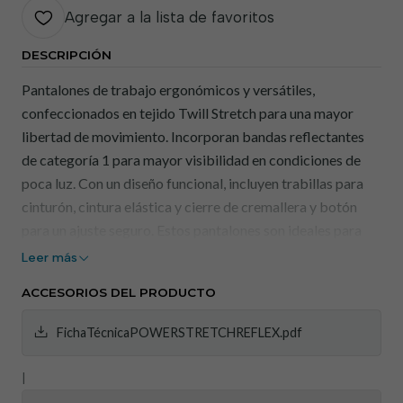
Agregar a la lista de favoritos
DESCRIPCIÓN
Pantalones de trabajo ergonómicos y versátiles,
confeccionados en tejido Twill Stretch para una mayor
libertad de movimiento. Incorporan bandas reflectantes
de categoría 1 para mayor visibilidad en condiciones de
poca luz. Con un diseño funcional, incluyen trabillas para
cinturón, cintura elástica y cierre de cremallera y botón
para un ajuste seguro. Estos pantalones son ideales para
profesionales que buscan practicidad, con múltiples
Leer más
bolsillos, incluyendo un monedero, un bolsillo para cinta
ACCESORIOS DEL PRODUCTO
métrica y un bolsillo con sistema de bloqueo para guardar
objetos de forma segura.
FichaTécnicaPOWERSTRETCHREFLEX.pdf
Características principales
|
Tejido Twill Stretch de gran durabilidad y confort.