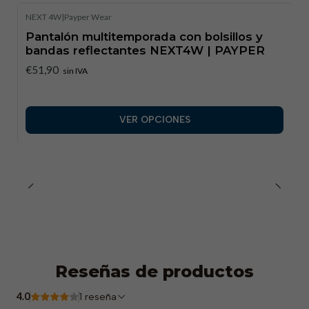
Categoría 1, garantizando una visibilidad mínima para
NEXT 4W
|
Payper Wear
entornos controlados.
Pantalón multitemporada con bolsillos y
bandas reflectantes NEXT4W | PAYPER
€51,90
sin IVA
VER OPCIONES
Reseñas de productos
4.0
1 reseña