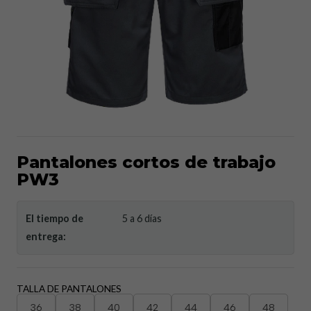
Pantalones cortos de trabajo
PW3
El tiempo de
5 a 6 días
entrega:
TALLA DE PANTALONES
36
38
40
42
44
46
48