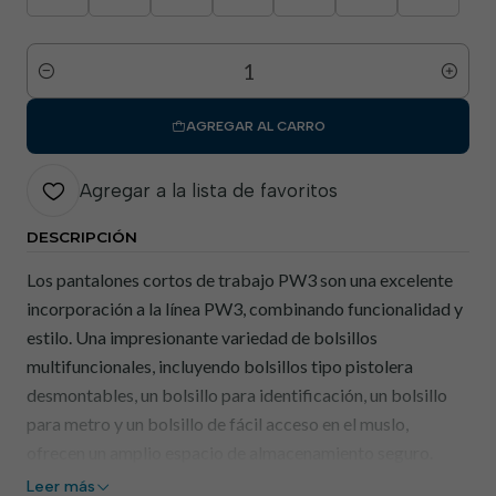
Cantidad
AGREGAR AL CARRO
Agregar a la lista de favoritos
DESCRIPCIÓN
Los pantalones cortos de trabajo PW3 son una excelente
incorporación a la línea PW3, combinando funcionalidad y
estilo. Una impresionante variedad de bolsillos
multifuncionales, incluyendo bolsillos tipo pistolera
desmontables, un bolsillo para identificación, un bolsillo
para metro y un bolsillo de fácil acceso en el muslo,
ofrecen un amplio espacio de almacenamiento seguro.
Características premium como la trabilla para martillo,
Leer más