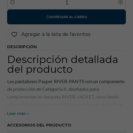
Cantidad
AGREGAR AL CARRO
Agregar a la lista de favoritos
DESCRIPCIÓN
Descripción detallada
del producto
Los pantalones Payper RIVER-PANTS son un componente
de protección de Categoría II, diseñados para
complementar la chaqueta RIVER-JACKET, ofreciendo
alta visibilidad e impermeabilidad en entornos de trabajo
exigentes. Están confeccionados en 100 % poliéster con
Leer más
revestimiento de PU (poliuretano), con un gramaje de 210
ACCESORIOS DEL PRODUCTO
g/m², lo que garantiza la protección contra la lluvia según la