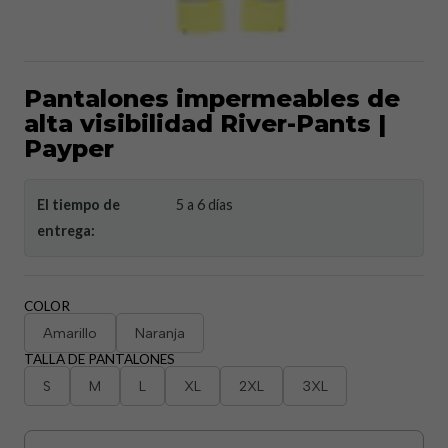
Pantalones impermeables de
alta visibilidad River-Pants |
Payper
El tiempo de
5 a 6 días
entrega:
COLOR
Amarillo
Naranja
TALLA DE PANTALONES
S
M
L
XL
2XL
3XL