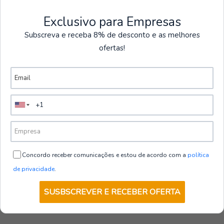
Categoría de EPI: II
Promociones
Exclusivo para Empresas
Ver más productos
Subscreva e receba 8% de desconto e as melhores
ofertas!
|
-22%
DESCUENTO
Chaqueta de seguridad de invierno DX4
€70,00
€90,00
sin IVA
5.0
VER OPCIONES
Concordo receber comunicações e estou de acordo com a
política
de privacidade
.
SUSBSCREVER E RECEBER OFERTA