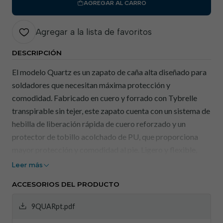
AGREGAR AL CARRO
Agregar a la lista de favoritos
DESCRIPCIÓN
El modelo Quartz es un zapato de caña alta diseñado para
soldadores que necesitan máxima protección y
comodidad. Fabricado en cuero y forrado con Tybrelle
transpirable sin tejer, este zapato cuenta con un sistema de
hebilla de liberación rápida de cuero reforzado y un
protector de tobillo acolchado de PU, que proporciona
mayor protección y comodidad al pie. Ligero y flexible,
cuenta con una puntera de composite y una suela textil
Leer más
antiperforación. La suela antiestática es resistente a los
ACCESORIOS DEL PRODUCTO
hidrocarburos y ofrece un excelente agarre en suelos de
cerámica, lo que hace que el Quartz sea tan cómodo como
9QUARpt.pdf
eficiente.