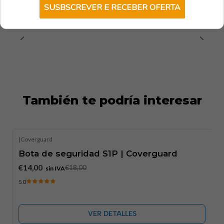
SUSBSCREVER E RECEBER OFERTA
También te podría interesar
|
Coverguard
-22%
DESCUENTO
Bota de seguridad S1P | Coverguard
Exhausto
€14,00
€18,00
sin IVA
5.0
VER DETALLES