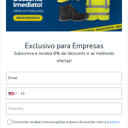
seguro.
Ver más productos
Reforzado en todos los puntos de tensión.
Cierre de acceso con impresión para identidad visual
corporativa.
CREEKPAD
|
Payper Wear
Chaqueta impermeable y acolchada
CREEK PAD | PAYPER
Exclusivo para Empresas
€55,65
sin IVA
Subscreva e receba 8% de desconto e as melhores
Materiales
5.0
ofertas!
Tejido exterior:
Membrana elástica 100 % poliéster, 2
VER OPCIONES
capas, PU 150 D, 140 g
Forro:
100% poliéster elástico Pongee 80g
Información adicional sobre el relleno:
Cuerpo - 100%
poliéster 140g; Mangas - 100% poliéster 60g; Capucha y
cuello - 100% poliéster 40g
Concordo receber comunicações e estou de acordo com a
política