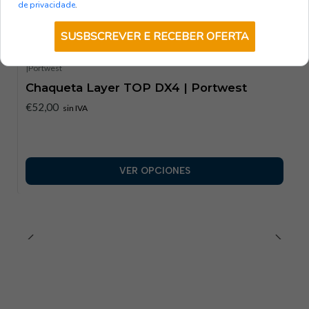
de privacidade
.
También te podría interesar
SUSBSCREVER E RECEBER OFERTA
|
Portwest
Chaqueta Layer TOP DX4 | Portwest
€52,00
sin IVA
VER OPCIONES