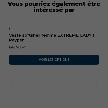
Vous pourriez également être
Capuche :
Ajustable par cordon de serrage
intéressé par
Poignets :
réglables par velcro
Poches :
Deux poches latérales zippées et une poche
poitrine zippée.
|
Tailles disponibles :
S, M, L, XL
Veste softshell femme EXTREME LADY |
Couleurs disponibles :
Noir, Bleu marine, Gris,
Payper
Rouge
flopp.cz
+2SPIDI+2Vêtements de travail sur le
€46,90
HT
terrain+2
VOIR LES OPTIONS