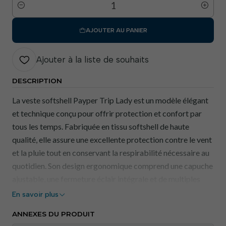
Quantité
AJOUTER AU PANIER
Ajouter à la liste de souhaits
DESCRIPTION
La veste softshell Payper Trip Lady est un modèle élégant
et technique conçu pour offrir protection et confort par
tous les temps. Fabriquée en tissu softshell de haute
qualité, elle assure une excellente protection contre le vent
et la pluie tout en conservant la respirabilité nécessaire au
quotidien. Son design ergonomique comprend une capuche
ajustable, une fermeture éclair intégrale et de multiples
poches fonctionnelles, ce qui la rend idéale pour les
En savoir plus
professionnelles exigeantes en matière de mobilité et de
ANNEXES DU PRODUIT
fonctionnalité.