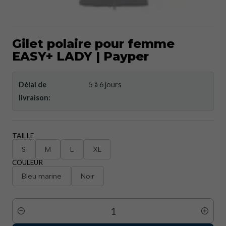
Gilet polaire pour femme
EASY+ LADY | Payper
Délai de
5 à 6 jours
livraison:
TAILLE
S
M
L
XL
COULEUR
Bleu marine
Noir
Quantité