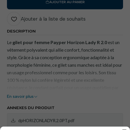
AJOUTER AU PANIER
Ajouter à la liste de souhaits
DESCRIPTION
Le
gilet pour femme Payper Horizon Lady R 2.0
est un
vêtement polyvalent qui allie confort, fonctionnalité et
style. Grâce à sa conception ergonomique adaptée à la
morphologie féminine, ce gilet sans manches est idéal pour
un usage professionnel comme pour les loisirs. Son tissu
100 % nylon lui confère légèreté et une excellente
résistance, le rendant parfait pour un usage quotidien par
tous les temps.
En savoir plus
ANNEXES DU PRODUIT
Avantages:
dpHORIZONLADYR.2.0PT.pdf
Confort thermique :
Fabriqué en tissu 100 % nylon,