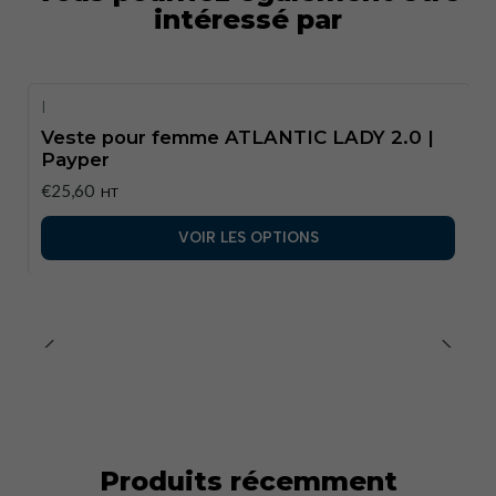
Coupe :
Ergonomique féminine
intéressé par
Tailles disponibles :
S à XL
Couleurs disponibles :
Noir, Bleu marine,
Rouge.Vêtu.Pro
|
Equipment+5Mirkomorelo.com+5turopalaboral.com
Veste pour femme ATLANTIC LADY 2.0 |
+5protextyl.com+4Tecnos Safety+4stickx.de+4
Payper
€25,60
HT
VOIR LES OPTIONS
Produits récemment