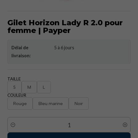
Gilet Horizon Lady R 2.0 pour
femme | Payper
Délai de
5 à 6 jours
livraison:
TAILLE
S
M
L
COULEUR
Rouge
Bleu marine
Noir
Quantité