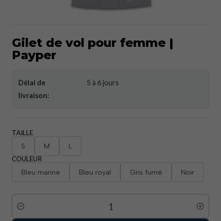
Gilet de vol pour femme |
Payper
Délai de
5 à 6 jours
livraison:
TAILLE
S
M
L
COULEUR
Bleu marine
Bleu royal
Gris fumé
Noir
Quantité