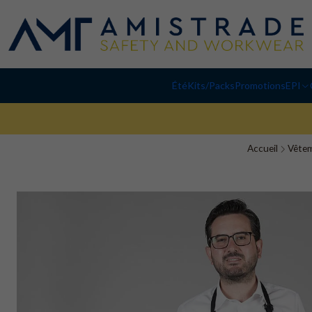
Été
Kits/Packs
Promotions
EPI
Accueil
Vêtem