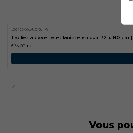
Ho
156400-001-UD
|
Gary's
Tablier à bavette et lanière en cuir 72 x 80 cm 
€26,00
HT
Vous pou