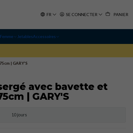
FR
SE CONNECTER
PANIER
Femme
Jetables
Accessoires
x75cm | GARY'S
 sergé avec bavette et
75cm | GARY'S
10 jours