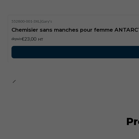
552800-001-3XL
|
Gary's
Chemisier sans manches pour femme ANTARC
€23,00
depuis
HT
Pr