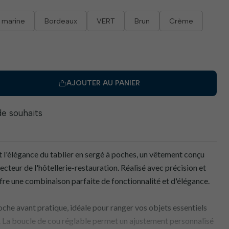
 marine
Bordeaux
VERT
Brun
Crème
AJOUTER AU PANIER
 de souhaits
 l'élégance du tablier en sergé à poches, un vêtement conçu
cteur de l'hôtellerie-restauration. Réalisé avec précision et
offre une combinaison parfaite de fonctionnalité et d'élégance.
che avant pratique, idéale pour ranger vos objets essentiels
. La boucle de cou réglable permet un ajustement personnalisé