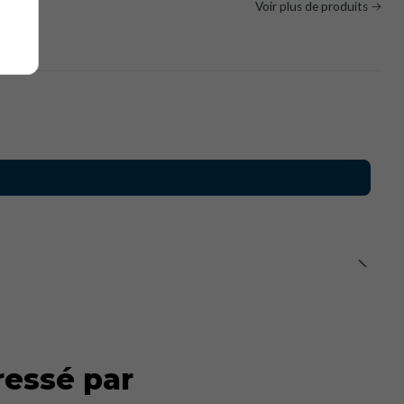
tar
Voir plus de produits
ressé par