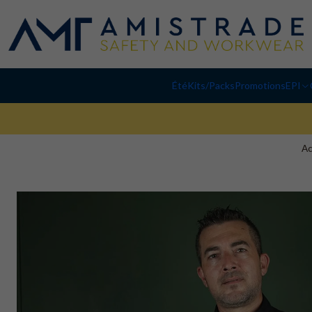
Été
Kits/Packs
Promotions
EPI
Ac