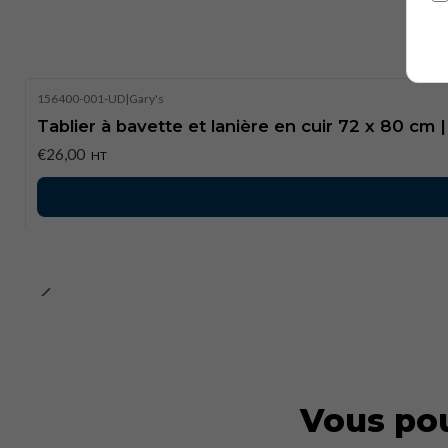
Ho
156400-001-UD
|
Gary's
Tablier à bavette et lanière en cuir 72 x 80 cm 
€26,00
HT
Vous pou