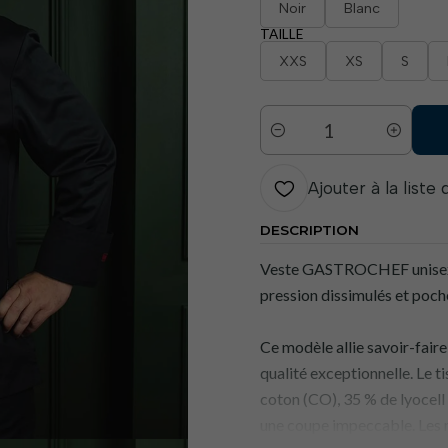
Noir
Blanc
TAILLE
XXS
XS
S
Quantité
Ajouter à la liste
DESCRIPTION
Veste GASTROCHEF unisexe 
pression dissimulés et poch
Ce modèle allie savoir-faire
qualité exceptionnelle. Le 
coton (CO), 35 % de lyocell 
une coupe impeccable. Les m