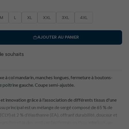
M
L
XL
XXL
3XL
4XL
AJOUTER AU PANIER
 de souhaits
à col mandarin, manches longues, fermeture à boutons-
e poitrine gauche. Coupe semi-ajustée.
 et innovation grâce à l'association de différents tissus d'une
tissu principal est un mélange de sergé composé de 65 % de
(CLY) et 2 % d'élasthanne (EA), offrant durabilité, douceur et
anches et le dos sont confectionnés en tissu interlock, un