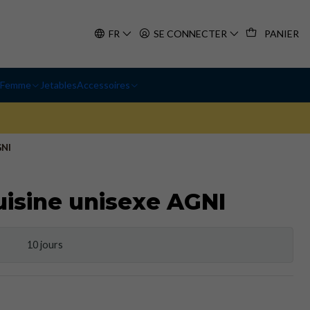
FR
SE CONNECTER
PANIER
Femme
Jetables
Accessoires
GNI
uisine unisexe AGNI
10 jours