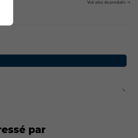
tar
Voir plus de produits
ressé par