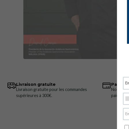
Livraison gratuite
Paiemen
Livraison gratuite pour les commandes
Nous pro
supérieures à 300€.
paiement 