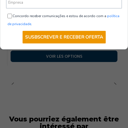
Voir plus de produits
Concordo receber comunicações e estou de acordo com a
política
600037-001-L
|
Gary's
de privacidade
.
Gilet à rabat pour femme - ARABIS |
GARY'S
SUSBSCREVER E RECEBER OFERTA
€46,00
HT
VOIR LES OPTIONS
Vous pourriez également être
intéressé par