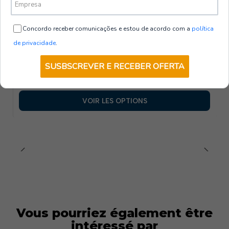
Voir plus de produits
Concordo receber comunicações e estou de acordo com a
política
156400-001-UD
|
Gary's
de privacidade
.
Tablier à bavette et lanière en cuir 72 x 80
cm | GARY'S
SUSBSCREVER E RECEBER OFERTA
€26,00
HT
VOIR LES OPTIONS
Vous pourriez également être
intéressé par