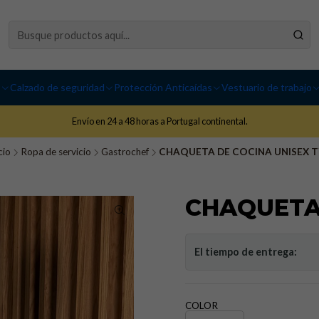
I
Calzado de seguridad
Protección Anticaídas
Vestuario de trabajo
Envío en 24 a 48 horas a Portugal continental.
cio
Ropa de servicio
Gastrochef
CHAQUETA DE COCINA UNISEX 
CHAQUETA 
El tiempo de entrega:
COLOR