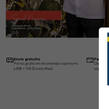
Envío gratuito
Pagos 
Portes grátis em encomendas superiores
Disponem
a 80€ + IVA (Exceto ilhas).
seguros.
Ho