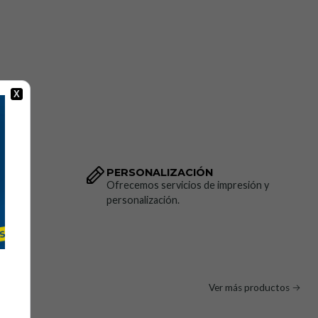
X
PERSONALIZACIÓN
dido.
Ofrecemos servicios de impresión y
personalización.
tar
Ver más productos