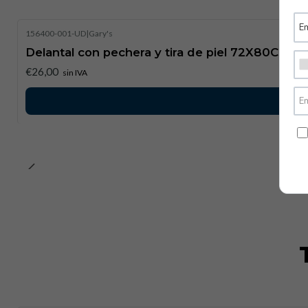
156400-001-UD
|
Gary's
Delantal con pechera y tira de piel 72X80CM |
€26,00
sin IVA