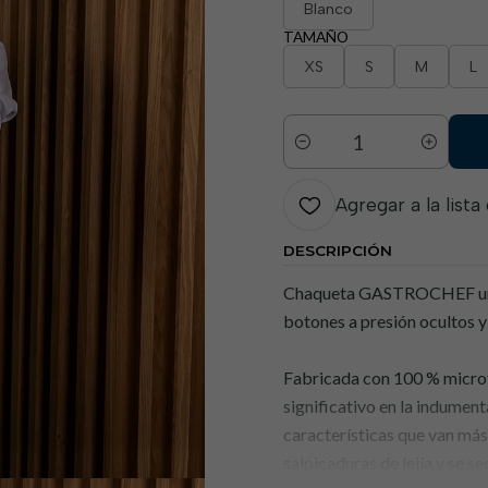
Blanco
TAMAÑO
XS
S
M
L
Cantidad
Agregar a la lista
DESCRIPCIÓN
Chaqueta GASTROCHEF unise
botones a presión ocultos y
Fabricada con 100 % microfi
significativo en la indumen
características que van más 
salpicaduras de lejía y se 