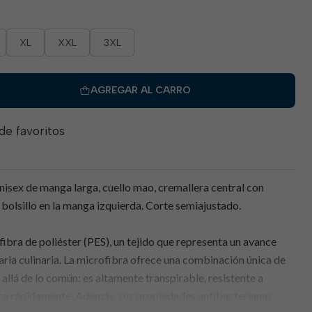
XL
XXL
3XL
AGREGAR AL CARRO
 de favoritos
x de manga larga, cuello mao, cremallera central con
 bolsillo en la manga izquierda. Corte semiajustado.
bra de poliéster (PES), un tejido que representa un avance
taria culinaria. La microfibra ofrece una combinación única de
allá de lo común: es altamente transpirable, resistente a
seca rápidamente. Además, sus propiedades antibacterianas