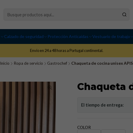
I
Calzado de seguridad
Protección Anticaídas
Vestuario de trabajo
Envío en 24 a 48 horas a Portugal continental.
Inicio
Ropa de servicio
Gastrochef
Chaqueta de cocina unisex APIS
Chaqueta d
El tiempo de entrega:
COLOR