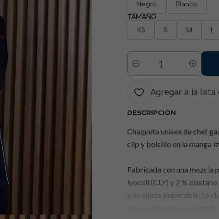
Negro
Blanco
TAMAÑO
XS
S
M
L
Cantidad
Agregar a la lista
DESCRIPCIÓN
Chaqueta unisex de chef gas
clip y bolsillo en la manga 
Fabricada con una mezcla pr
lyocell (CLY) y 2 % elastan
y un ajuste impecable. La c
que su elegancia te permite