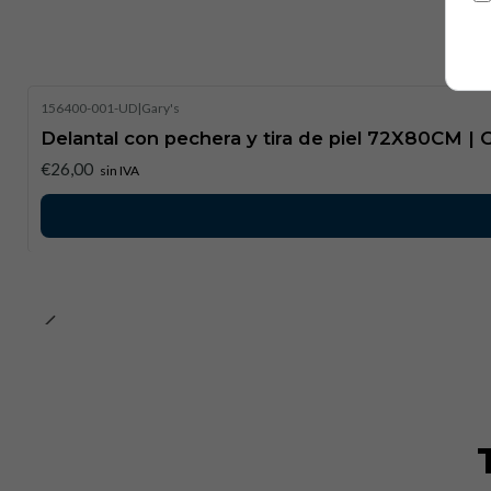
Ho
156400-001-UD
|
Gary's
Delantal con pechera y tira de piel 72X80CM |
€26,00
sin IVA