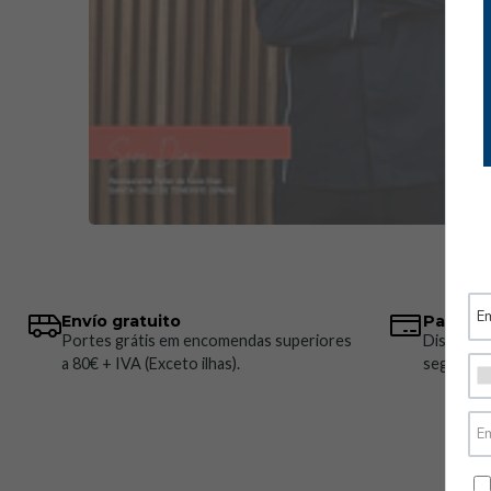
Envío gratuito
Pagos 
Portes grátis em encomendas superiores
Disponem
a 80€ + IVA (Exceto ilhas).
seguros.