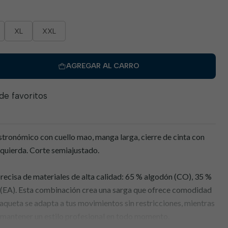
XL
XXL
AGREGAR AL CARRO
 de favoritos
tronómico con cuello mao, manga larga, cierre de cinta con
izquierda. Corte semiajustado.
ecisa de materiales de alta calidad: 65 % algodón (CO), 35 %
o (EA). Esta combinación crea una sarga que ofrece comodidad
haqueta se adapta a tus movimientos sin restricciones, mientras
 mantener un estilo profesional en todo momento.