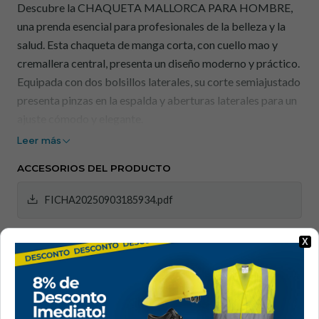
Descubre la CHAQUETA MALLORCA PARA HOMBRE,
una prenda esencial para profesionales de la belleza y la
salud. Esta chaqueta de manga corta, con cuello mao y
cremallera central, presenta un diseño moderno y práctico.
Equipada con dos bolsillos laterales, su corte semiajustado
presenta pinzas en la espalda y aberturas laterales para un
ajuste cómodo y elegante.
Leer más
Fabricada 100 % en microfibra de poliéster, esta tela
ACCESORIOS DEL PRODUCTO
antibacteriana es altamente transpirable y resistente a las
salpicaduras de lejía. Lavable a 90 °C, se seca rápidamente,
FICHA20250903185934.pdf
no necesita plancha y repele el pelo de las mascotas. Ideal
como uniforme para clínicas, farmacias, clínicas
|
X
veterinarias, peluquerías, salones de belleza, spas o
Mostrar inventario por ubicación.
tiendas.
COMPARTE ESTE PRODUCTO
La CHAQUETA DE HOMBRE MALLORCA garantiza