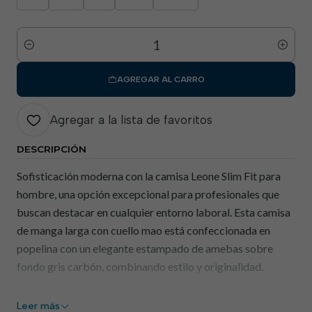
Cantidad
AGREGAR AL CARRO
Agregar a la lista de favoritos
DESCRIPCIÓN
Sofisticación moderna con la camisa Leone Slim Fit para
hombre, una opción excepcional para profesionales que
buscan destacar en cualquier entorno laboral. Esta camisa
de manga larga con cuello mao está confeccionada en
popelina con un elegante estampado de amebas sobre
fondo gris carbón, combinando estilo y originalidad.
Los puños abotonados, el ajuste ceñido y las pinzas en la
Leer más