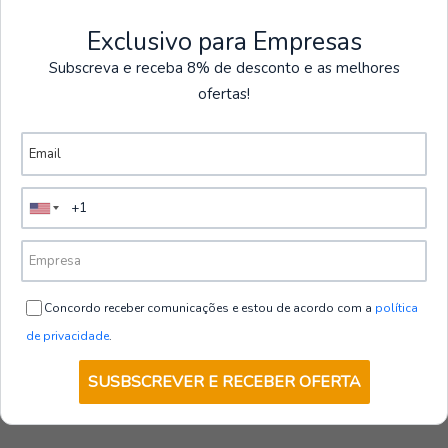
Exclusivo para Empresas
Subscreva e receba 8% de desconto e as melhores
Camisas
ofertas!
Ver más productos
260800-806-3XL
|
Gary's
CAMISA DE HOMBRE MATTIA SLIM FIT
DENIM LAVADO
€38,00
desde
sin IVA
VER OPCIONES
Concordo receber comunicações e estou de acordo com a
política
de privacidade
.
SUSBSCREVER E RECEBER OFERTA