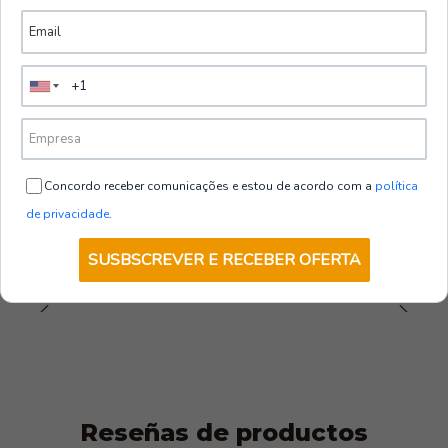
oficinas, tiendas, almacenes y entornos industriales,
ofreciendo protección y estilo.
|
Portwest
Profesionales en Movimiento:
Ideal para
Calzado de seguridad para mujer HIKER |
profesionales que necesitan comodidad y seguridad
Portwest
durante largas horas de pie o en movimiento.
€68,70
sin IVA
Estándares:
Este calzado cumple con los estándares S1P,
Concordo receber comunicações e estou de acordo com a
política
brindando cumplimiento y seguridad en todas las
VER OPCIONES
de privacidade
.
condiciones de trabajo.
SUSBSCREVER E RECEBER OFERTA
Reseñas de productos