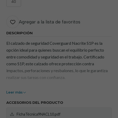
40
Agregar a la lista de favoritos
DESCRIPCIÓN
El calzado de seguridad Coverguard Nacrite S1P es la
opción ideal para quienes buscan el equilibrio perfecto
entre comodidad y seguridad en el trabajo. Certificado
como S1P, este calzado ofrece protección contra
impactos, perforaciones y resbalones, lo que le garantiza
realizar sus tareas con confianza.
Características principales:
Leer más
Protección Multifuncional:
Certificado como S1P,
ACCESORIOS DEL PRODUCTO
ofrece protección contra impactos, pinchazos y
resbalones.
FichaTécnica9NACL10.pdf